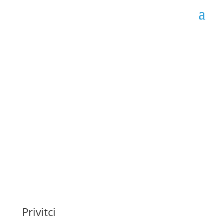
Obavijest o dodjeli
ugovora broj: 356-7-3-
28-5-32/25
Datum objave: 04.07.2025.
Privitci