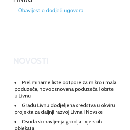
Obavijest o dodjeli ugovora
NOVOSTI
Preliminarne liste potpore za mikro i mala
poduzeća, novoosnovana poduzeća i obrte
u Livnu
Gradu Livnu dodjeljena sredstva u okviru
projekta za daljnji razvoj Livna i Novske
Osuda skrnavljenja groblja i vjerskih
objekata