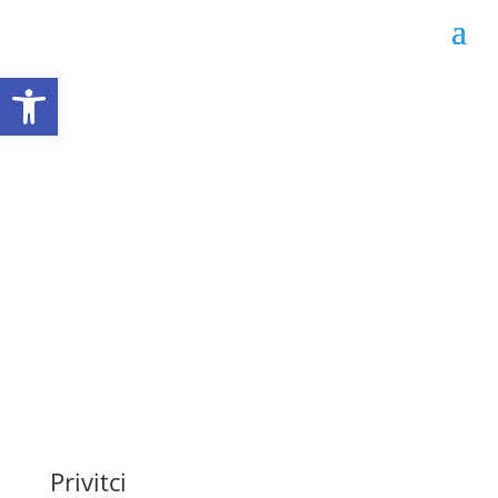
Open toolbar
Obavijest o dodjeli
ugovora broj: 356-7-3-
46-5-53/25
Datum objave: 04.09.2025.
Privitci