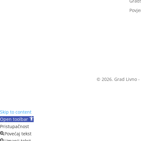
Grads
Povje
© 2026. Grad Livno -
Skip to content
Open toolbar
Pristupačnost
Povećaj tekst
Umanji tekst