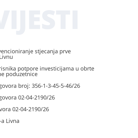
IJESTI
vencioniranje stjecanja prve
Livnu
risnika potpore investicijama u obrte
ene poduzetnice
govora broj: 356-1-3-45-5-46/26
ugovora 02-04-2190/26
vora 02-04-2190/26
-a Livna