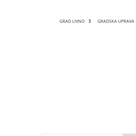
GRAD LIVNO
GRADSKA UPRAVA
Obavijest o javno
Datum objave: 21.05.2025.