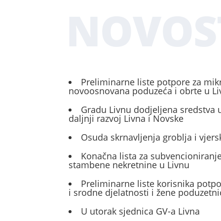
NOVOS
Preliminarne liste potpore za mik
novoosnovana poduzeća i obrte u L
Gradu Livnu dodjeljena sredstva u
daljnji razvoj Livna i Novske
Osuda skrnavljenja groblja i vjers
Konačna lista za subvencioniranje
stambene nekretnine u Livnu
Preliminarne liste korisnika potp
i srodne djelatnosti i žene poduzetni
U utorak sjednica GV-a Livna