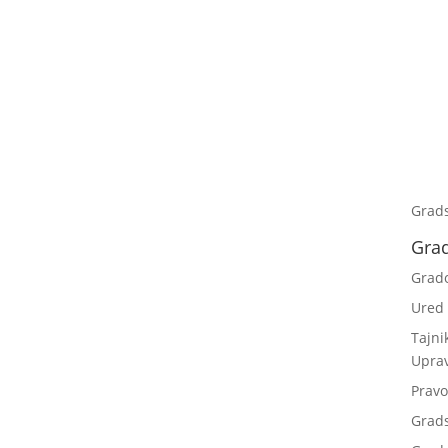
Grad
Gra
Grad
Ured
Tajni
Upra
Pravo
Grad