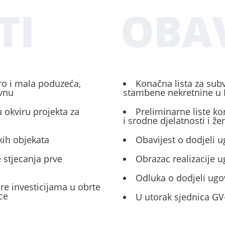
TI
OBAV
ro i mala poduzeća,
Konačna lista za sub
ivnu
stambene nekretnine u 
 okviru projekta za
Preliminarne liste ko
i srodne djelatnosti i ž
kih objekata
Obavijest o dodjeli u
 stjecanja prve
Obrazac realizacije 
Odluka o dodjeli ugo
ore investicijama u obrte
ce
U utorak sjednica GV