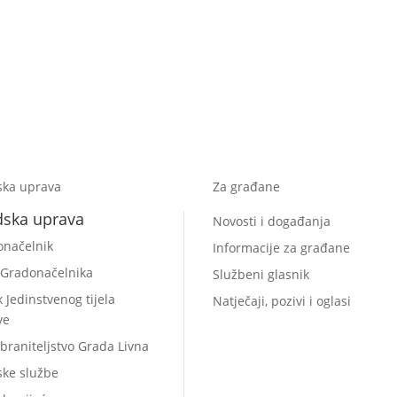
ska uprava
Za građane
dska uprava
Novosti i događanja
onačelnik
Informacije za građane
 Gradonačelnika
Službeni glasnik
k Jedinstvenog tijela
Natječaji, pozivi i oglasi
ve
braniteljstvo Grada Livna
ske službe