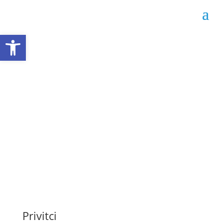
Open toolbar
Obavijest o javnoj
nabavi broj: 356-1-3-55-
3-44/25
Datum objave: 16.07.2025.
Privitci