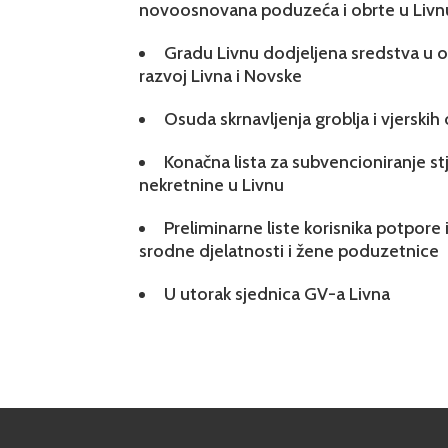
novoosnovana poduzeća i obrte u Livn
Gradu Livnu dodjeljena sredstva u ok
razvoj Livna i Novske
Osuda skrnavljenja groblja i vjerskih
Konačna lista za subvencioniranje s
nekretnine u Livnu
Preliminarne liste korisnika potpore 
srodne djelatnosti i žene poduzetnice
U utorak sjednica GV-a Livna