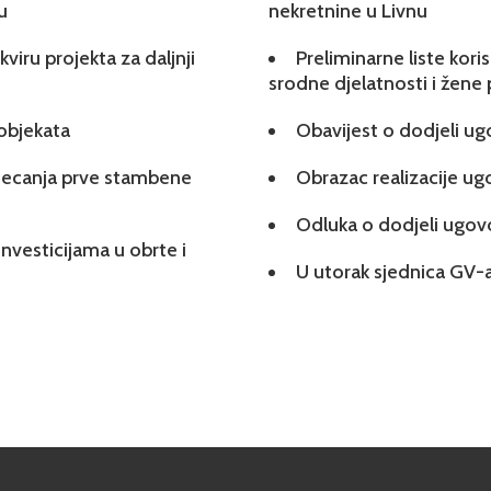
u
nekretnine u Livnu
viru projekta za daljnji
Preliminarne liste kori
srodne djelatnosti i žene
 objekata
Obavijest o dodjeli u
tjecanja prve stambene
Obrazac realizacije u
Odluka o dodjeli ugo
investicijama u obrte i
U utorak sjednica GV-a