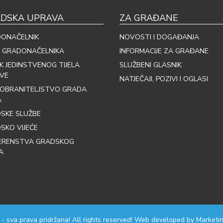
DSKA UPRAVA
ZA GRAĐANE
ONAČELNIK
NOVOSTI I DOGAĐANJA
 GRADONAČELNIKA
INFORMACIJE ZA GRAĐANE
IK JEDINSTVENOG TIJELA
SLUŽBENI GLASNIK
VE
NATJEČAJI, POZIVI I OGLASI
OBRANITELJSTVO GRADA
A
SKE SLUŽBE
SKO VIJEĆE
ERENSTVA GRADSKOG
A
 - sva prava pridržana! All rights reserved! Web developed by
Marketin