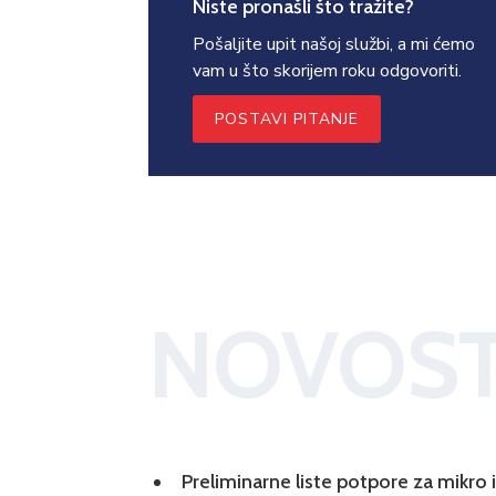
Niste pronašli što tražite?
Pošaljite upit našoj službi, a mi ćemo
vam u što skorijem roku odgovoriti.
POSTAVI PITANJE
NOVOST
Preliminarne liste potpore za mikro