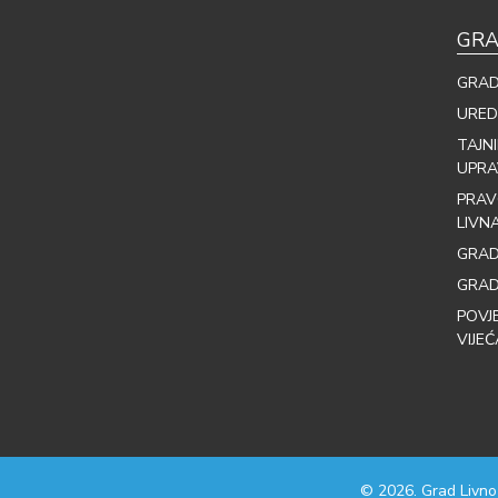
GRA
GRAD
URED
TAJN
UPRA
PRAV
LIVN
GRAD
GRAD
POVJ
VIJEĆ
© 2026. Grad Livno