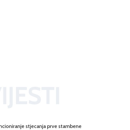
IJESTI
ncioniranje stjecanja prve stambene