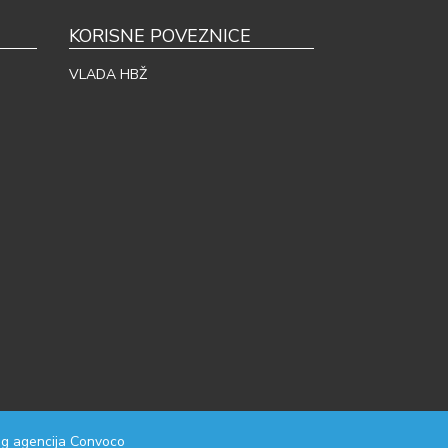
KORISNE POVEZNICE
VLADA HBŽ
g agencija
Convoco