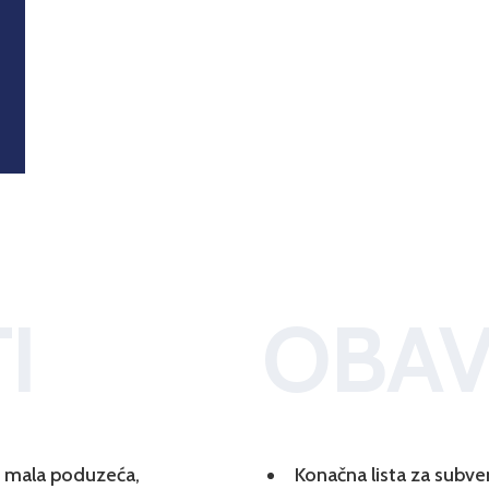
I
OBAV
 i mala poduzeća,
Konačna lista za subve