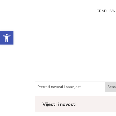
GRAD LIV
Open toolbar
Obavijest o javnoj n
Datum objave: 27.02.2026.
Vijesti i novosti