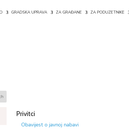
NO
GRADSKA UPRAVA
ZA GRAĐANE
ZA PODUZETNIKE
abavi broj: 356-7-1-27-3-18/
Privitci
Obavijest o javnoj nabavi