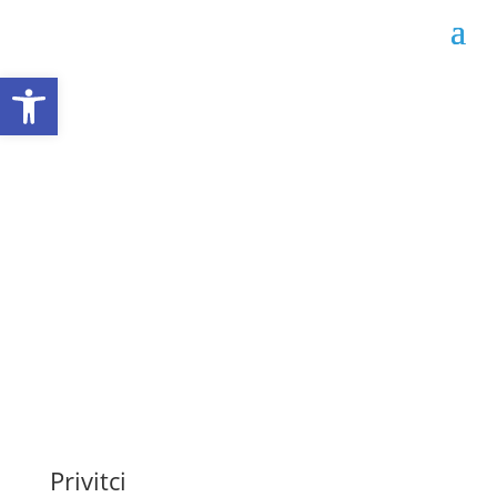
Open toolbar
Obavijest o javnoj
nabavi broj: 356-7-1-31-
3-23/25
Datum objave: 23.05.2025.
Privitci