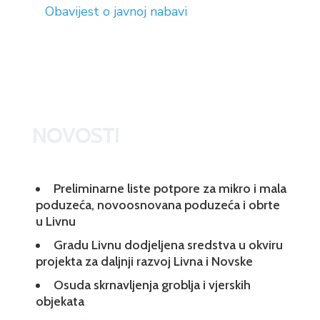
Obavijest o javnoj nabavi
NOVOSTI
Preliminarne liste potpore za mikro i mala
poduzeća, novoosnovana poduzeća i obrte
u Livnu
Gradu Livnu dodjeljena sredstva u okviru
projekta za daljnji razvoj Livna i Novske
Osuda skrnavljenja groblja i vjerskih
objekata