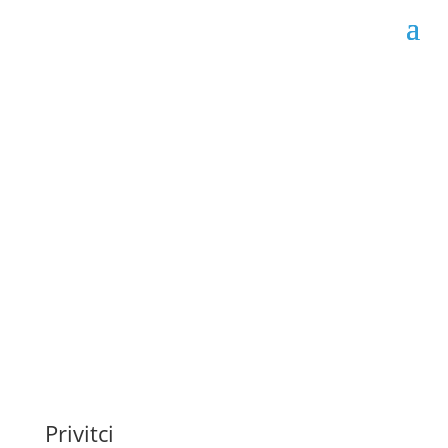
Obavijest o javnoj
nabavi broj: 356-7-1-51-
3-54/23
Datum objave: 02.08.2023.
Privitci