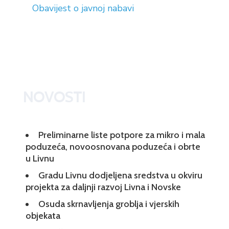
Obavijest o javnoj nabavi
NOVOSTI
Preliminarne liste potpore za mikro i mala
poduzeća, novoosnovana poduzeća i obrte
u Livnu
Gradu Livnu dodjeljena sredstva u okviru
projekta za daljnji razvoj Livna i Novske
Osuda skrnavljenja groblja i vjerskih
objekata