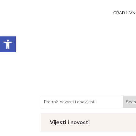
GRAD LIV
Open toolbar
Obavijest o javnoj 
Datum objave: 16.05.2025.
Vijesti i novosti