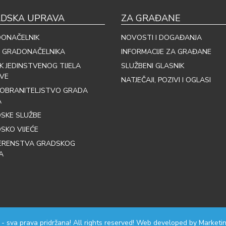
DSKA UPRAVA
ZA GRAĐANE
ONAČELNIK
NOVOSTI I DOGAĐANJA
 GRADONAČELNIKA
INFORMACIJE ZA GRAĐANE
IK JEDINSTVENOG TIJELA
SLUŽBENI GLASNIK
VE
NATJEČAJI, POZIVI I OGLASI
OBRANITELJSTVO GRADA
A
SKE SLUŽBE
SKO VIJEĆE
ERENSTVA GRADSKOG
A
 - sva prava pridržana! All rights reserved! Web developed by
Marketin