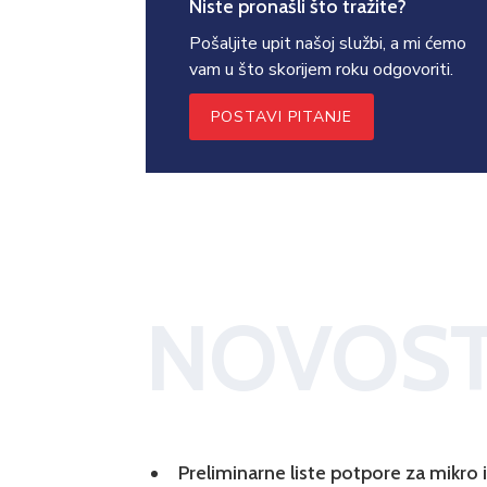
Niste pronašli što tražite?
Pošaljite upit našoj službi, a mi ćemo
vam u što skorijem roku odgovoriti.
POSTAVI PITANJE
NOVOST
Preliminarne liste potpore za mikro