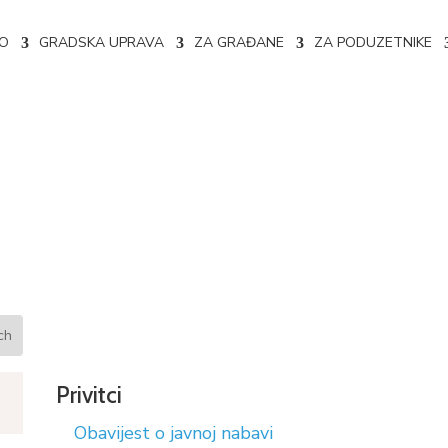
NO
GRADSKA UPRAVA
ZA GRAĐANE
ZA PODUZETNIKE
nabavi broj: 356-7-3-26-3-18/
Privitci
Obavijest o javnoj nabavi