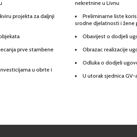
u
nekretnine u Livnu
viru projekta za daljnji
Preliminarne liste kori
srodne djelatnosti i žene
 objekata
Obavijest o dodjeli u
tjecanja prve stambene
Obrazac realizacije u
Odluka o dodjeli ugo
investicijama u obrte i
U utorak sjednica GV-a