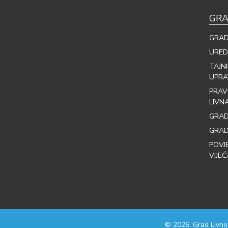
GRA
GRAD
URED
TAJN
UPRA
PRAV
LIVN
GRAD
GRAD
POVJ
VIJEĆ
© 2026. Grad Livno