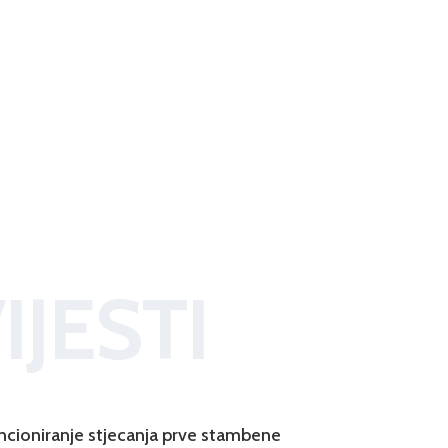
IJESTI
ncioniranje stjecanja prve stambene