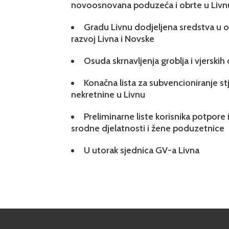
novoosnovana poduzeća i obrte u Livn
Gradu Livnu dodjeljena sredstva u ok
razvoj Livna i Novske
Osuda skrnavljenja groblja i vjerskih
Konačna lista za subvencioniranje s
nekretnine u Livnu
Preliminarne liste korisnika potpore 
srodne djelatnosti i žene poduzetnice
U utorak sjednica GV-a Livna