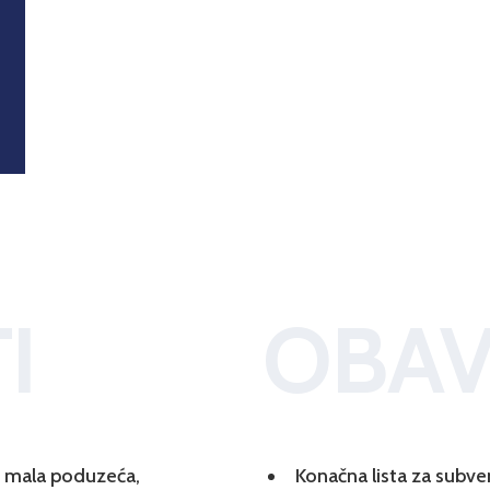
I
OBAV
 i mala poduzeća,
Konačna lista za subve