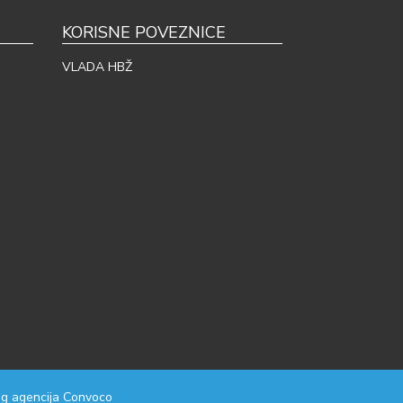
KORISNE POVEZNICE
VLADA HBŽ
g agencija
Convoco