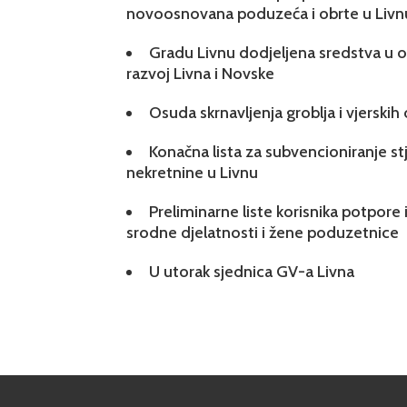
novoosnovana poduzeća i obrte u Livn
Gradu Livnu dodjeljena sredstva u ok
razvoj Livna i Novske
Osuda skrnavljenja groblja i vjerskih
Konačna lista za subvencioniranje s
nekretnine u Livnu
Preliminarne liste korisnika potpore 
srodne djelatnosti i žene poduzetnice
U utorak sjednica GV-a Livna