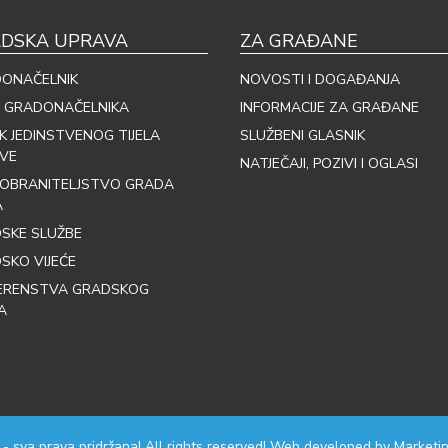
DSKA UPRAVA
ZA GRAĐANE
ONAČELNIK
NOVOSTI I DOGAĐANJA
 GRADONAČELNIKA
INFORMACIJE ZA GRAĐANE
IK JEDINSTVENOG TIJELA
SLUŽBENI GLASNIK
VE
NATJEČAJI, POZIVI I OGLASI
OBRANITELJSTVO GRADA
A
SKE SLUŽBE
SKO VIJEĆE
ERENSTVA GRADSKOG
A
 - sva prava pridržana! All rights reserved! Web developed by
Marketin