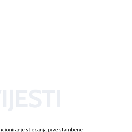
IJESTI
ncioniranje stjecanja prve stambene