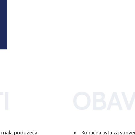
I
OBAV
 i mala poduzeća,
Konačna lista za subve