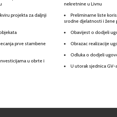
u
nekretnine u Livnu
viru projekta za daljnji
Preliminarne liste kori
srodne djelatnosti i žene
 objekata
Obavijest o dodjeli u
tjecanja prve stambene
Obrazac realizacije u
Odluka o dodjeli ugo
investicijama u obrte i
U utorak sjednica GV-a