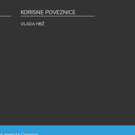
KORISNE POVEZNICE
VLADA HBŽ
g agencija
Convoco