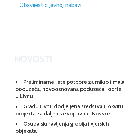
Obavijest o javnoj nabavi
NOVOSTI
Preliminarne liste potpore za mikro i mala
poduzeća, novoosnovana poduzeća i obrte
u Livnu
Gradu Livnu dodjeljena sredstva u okviru
projekta za daljnji razvoj Livna i Novske
Osuda skrnavljenja groblja i vjerskih
objekata