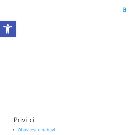
Open toolbar
Obavijest o nabavi
356-1-3-78-3-47/22
Datum objave: 10.10.2022.
Privitci
Obavijest o nabavi