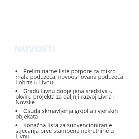
NOVOSTI
Preliminarne liste potpore za mikro i
mala poduzeća, novoosnovana poduzeća
i obrte u Livnu
Gradu Livnu dodjeljena sredstva u
okviru projekta za daljnji razvoj Livna i
Novske
Osuda skrnavljenja groblja i vjerskih
objekata
Konačna lista za subvencioniranje
stjecanja prve stambene nekretnine u
Livnu