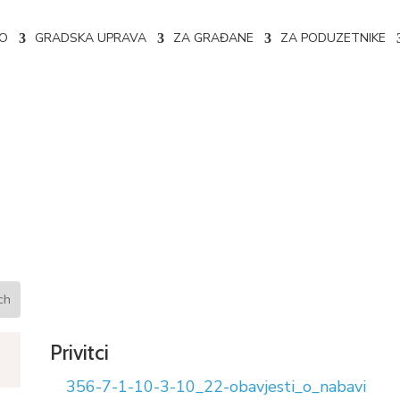
NO
GRADSKA UPRAVA
ZA GRAĐANE
ZA PODUZETNIKE
356-7-1-10-3-10/20
Privitci
356-7-1-10-3-10_22-obavjesti_o_nabavi