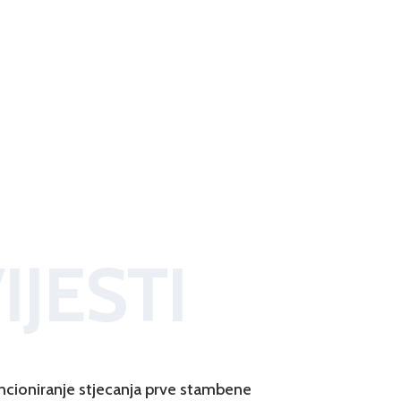
IJESTI
ncioniranje stjecanja prve stambene