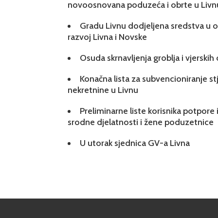
novoosnovana poduzeća i obrte u Livn
Gradu Livnu dodjeljena sredstva u ok
razvoj Livna i Novske
Osuda skrnavljenja groblja i vjerskih
Konačna lista za subvencioniranje s
nekretnine u Livnu
Preliminarne liste korisnika potpore 
srodne djelatnosti i žene poduzetnice
U utorak sjednica GV-a Livna