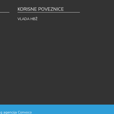
KORISNE POVEZNICE
VLADA HBŽ
g agencija
Convoco