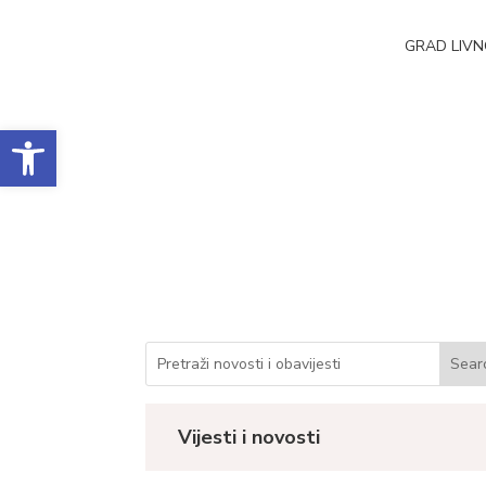
GRAD LIV
Open toolbar
Obavijest o nabavi 
Datum objave: 14.05.2022.
Vijesti i novosti