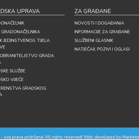
DSKA UPRAVA
ZA GRAĐANE
ONAČELNIK
NOVOSTI I DOGAĐANJA
 GRADONAČELNIKA
INFORMACIJE ZA GRAĐANE
IK JEDINSTVENOG TIJELA
SLUŽBENI GLASNIK
VE
NATJEČAJI, POZIVI I OGLASI
OBRANITELJSTVO GRADA
A
SKE SLUŽBE
SKO VIJEĆE
ERENSTVA GRADSKOG
A
 - sva prava pridržana! All rights reserved! Web developed by
Marketin