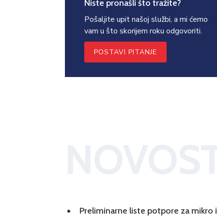
Niste pronašli što tražite?
Pošaljite upit našoj službi, a mi ćemo
vam u što skorijem roku odgovoriti.
POSTAVI PITANJE
NOVOST
Preliminarne liste potpore za mikro