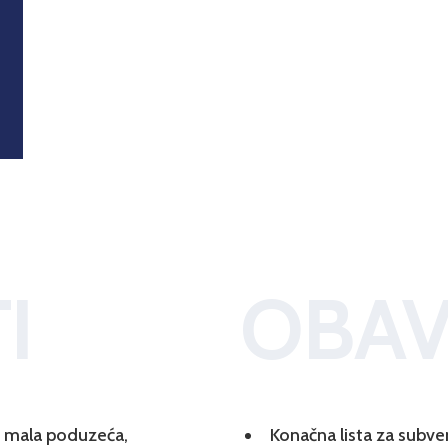
I
OBAV
 i mala poduzeća,
Konačna lista za subve