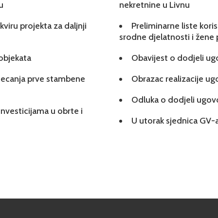
u
nekretnine u Livnu
viru projekta za daljnji
Preliminarne liste kori
srodne djelatnosti i žene
 objekata
Obavijest o dodjeli u
tjecanja prve stambene
Obrazac realizacije u
Odluka o dodjeli ugo
investicijama u obrte i
U utorak sjednica GV-a