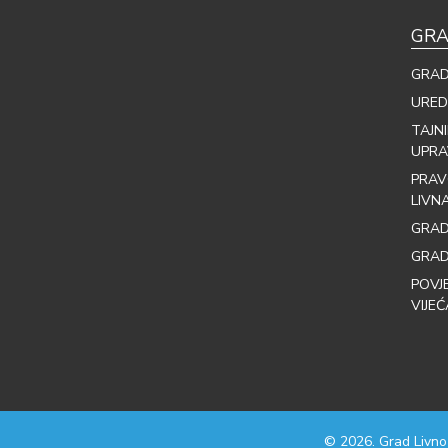
GRA
GRAD
URED
TAJN
UPRA
PRAV
LIVN
GRAD
GRAD
POVJ
VIJEĆ
© 2026. Grad Livno