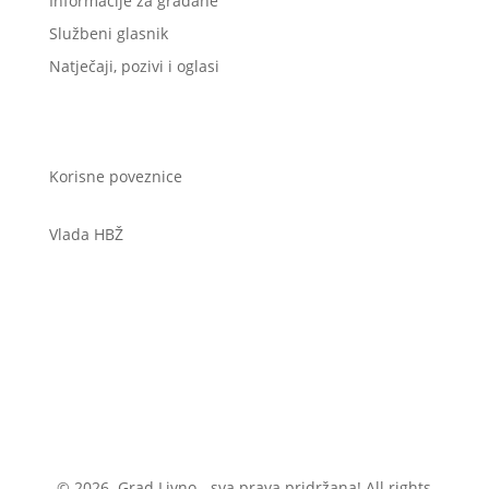
Informacije za građane
Službeni glasnik
Natječaji, pozivi i oglasi
Korisne poveznice
Vlada HBŽ
© 2026. Grad Livno - sva prava pridržana! All rights