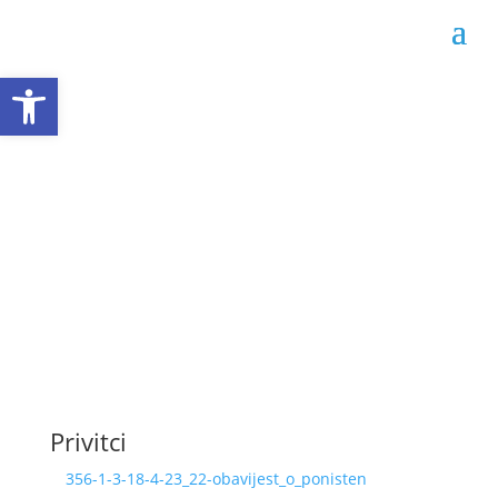
Open toolbar
Obavijest o poništenju
356-1-3-18-4-23/22
Datum objave: 14.05.2022.
Privitci
356-1-3-18-4-23_22-obavijest_o_ponisten