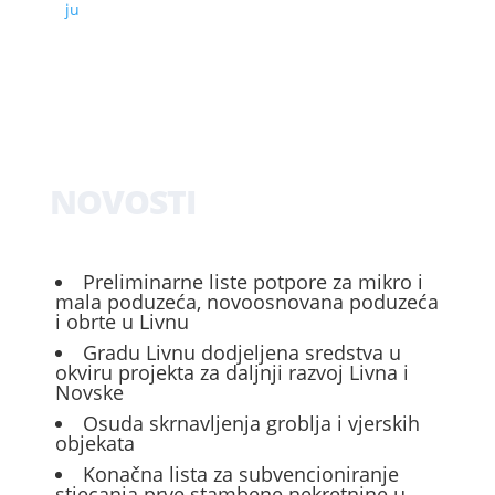
ju
NOVOSTI
Preliminarne liste potpore za mikro i
mala poduzeća, novoosnovana poduzeća
i obrte u Livnu
Gradu Livnu dodjeljena sredstva u
okviru projekta za daljnji razvoj Livna i
Novske
Osuda skrnavljenja groblja i vjerskih
objekata
Konačna lista za subvencioniranje
stjecanja prve stambene nekretnine u