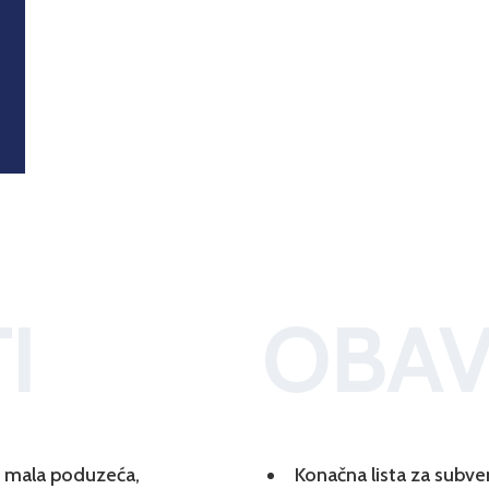
I
OBAV
 i mala poduzeća,
Konačna lista za subve