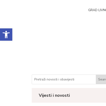
GRAD LIV
Open toolbar
Obavijest o ponište
Datum objave: 05.06.2025.
Vijesti i novosti