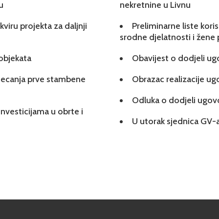
u
nekretnine u Livnu
viru projekta za daljnji
Preliminarne liste kori
srodne djelatnosti i žene
 objekata
Obavijest o dodjeli u
tjecanja prve stambene
Obrazac realizacije u
Odluka o dodjeli ugo
investicijama u obrte i
U utorak sjednica GV-a