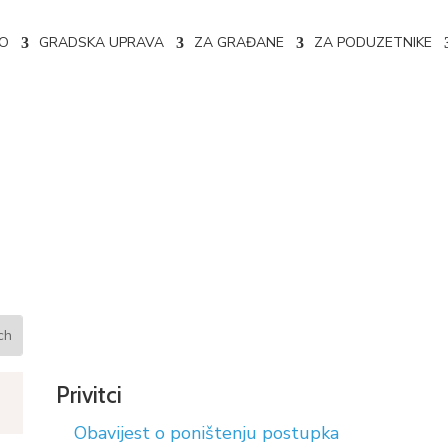
NO
GRADSKA UPRAVA
ZA GRAĐANE
ZA PODUZETNIKE
nju postupka broj: 356-1-3-
Privitci
Obavijest o poništenju postupka