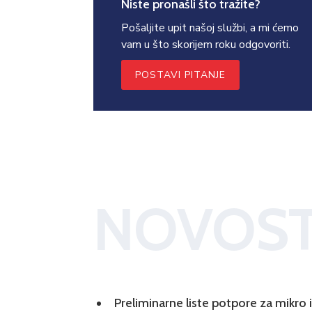
Niste pronašli što tražite?
Pošaljite upit našoj službi, a mi ćemo
vam u što skorijem roku odgovoriti.
POSTAVI PITANJE
NOVOST
Preliminarne liste potpore za mikro