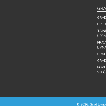
GRA
GRAD
URED
TAJN
UPRA
PRAV
LIVN
GRAD
GRAD
POVJ
VIJEĆ
© 2026. Grad Livno