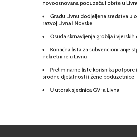
novoosnovana poduzeća i obrte u Livn
Gradu Livnu dodjeljena sredstva u ok
razvoj Livna i Novske
Osuda skrnavljenja groblja i vjerskih
Konačna lista za subvencioniranje s
nekretnine u Livnu
Preliminarne liste korisnika potpore 
srodne djelatnosti i žene poduzetnice
U utorak sjednica GV-a Livna