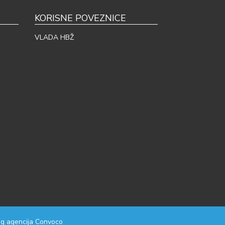
KORISNE POVEZNICE
VLADA HBŽ
g agencija
Convoco