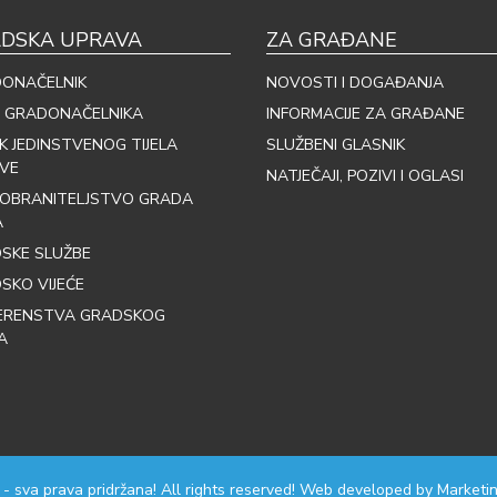
DSKA UPRAVA
ZA GRAĐANE
ONAČELNIK
NOVOSTI I DOGAĐANJA
 GRADONAČELNIKA
INFORMACIJE ZA GRAĐANE
IK JEDINSTVENOG TIJELA
SLUŽBENI GLASNIK
VE
NATJEČAJI, POZIVI I OGLASI
OBRANITELJSTVO GRADA
A
SKE SLUŽBE
SKO VIJEĆE
ERENSTVA GRADSKOG
A
 - sva prava pridržana! All rights reserved! Web developed by
Marketin