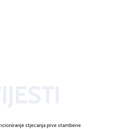
IJESTI
ncioniranje stjecanja prve stambene