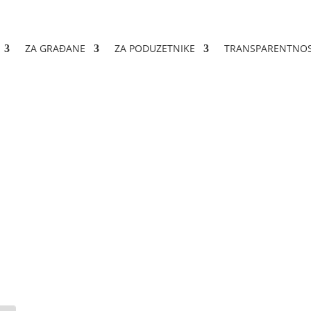
ZA GRAĐANE
ZA PODUZETNIKE
TRANSPARENTNO
tenju postupka broj: 356