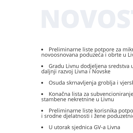
NOVOS
Preliminarne liste potpore za mik
novoosnovana poduzeća i obrte u L
Gradu Livnu dodjeljena sredstva u
daljnji razvoj Livna i Novske
Osuda skrnavljenja groblja i vjers
Konačna lista za subvencioniranje
stambene nekretnine u Livnu
Preliminarne liste korisnika potp
i srodne djelatnosti i žene poduzetni
U utorak sjednica GV-a Livna