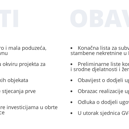
TI
OBAV
ro i mala poduzeća,
Konačna lista za sub
ivnu
stambene nekretnine u 
 okviru projekta za
Preliminarne liste ko
i srodne djelatnosti i ž
kih objekata
Obavijest o dodjeli u
 stjecanja prve
Obrazac realizacije 
Odluka o dodjeli ugo
ore investicijama u obrte
ce
U utorak sjednica GV