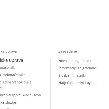
ska uprava
Za građane
dska uprava
Novosti i događanja
onačelnik
Informacije za građane
 Gradonačelnika
Službeni glasnik
k Jedinstvenog tijela
Natječaji, pozivi i oglasi
ve
braniteljstvo Grada Livna
ske službe