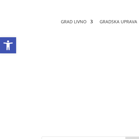
GRAD LIVNO
GRADSKA UPRAVA
Open toolbar
Obavijest o poniš
Datum objave: 11.10.2024.