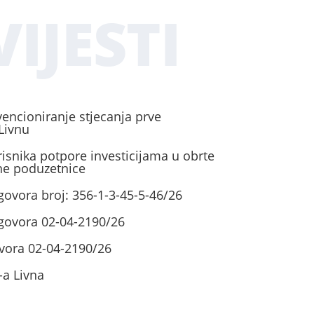
IJESTI
vencioniranje stjecanja prve
Livnu
risnika potpore investicijama u obrte
ene poduzetnice
govora broj: 356-1-3-45-5-46/26
ugovora 02-04-2190/26
vora 02-04-2190/26
-a Livna