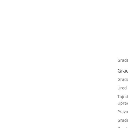
Grad
Gra
Grad
Ured
Tajni
Upra
Pravo
Grad