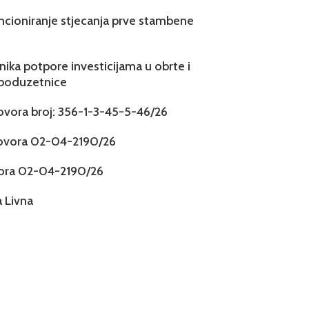
ncioniranje stjecanja prve stambene
snika potpore investicijama u obrte i
 poduzetnice
govora broj: 356-1-3-45-5-46/26
govora 02-04-2190/26
vora 02-04-2190/26
 Livna