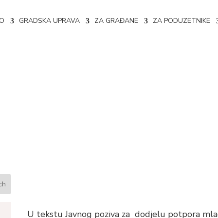
NO
GRADSKA UPRAVA
ZA GRAĐANE
ZA PODUZETNIKE
nog poziva za dodjelu potpo
u Livnu za tekuću godinu
U tekstu Javnog poziva za dodjelu potpora ml