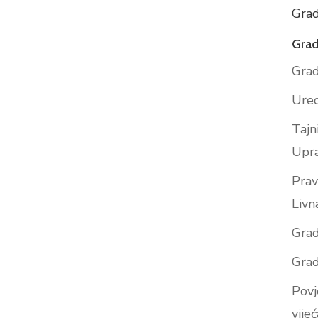
Grad
Grad
Grad
Ured
Tajn
Upr
Prav
Livn
Grad
Grad
Povj
vijeć