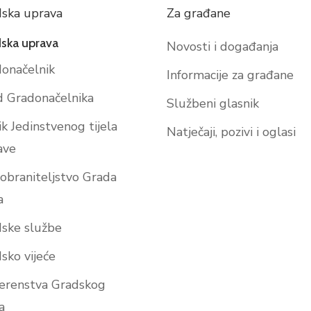
ska uprava
Za građane
ska uprava
Novosti i događanja
onačelnik
Informacije za građane
 Gradonačelnika
Službeni glasnik
ik Jedinstvenog tijela
Natječaji, pozivi i oglasi
ave
obraniteljstvo Grada
a
ske službe
sko vijeće
erenstva Gradskog
a