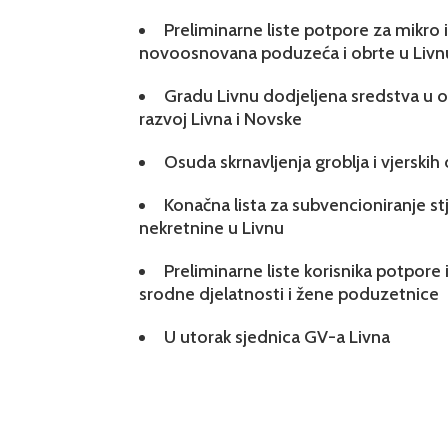
Preliminarne liste potpore za mikro
novoosnovana poduzeća i obrte u Livn
Gradu Livnu dodjeljena sredstva u ok
razvoj Livna i Novske
Osuda skrnavljenja groblja i vjerskih
Konačna lista za subvencioniranje s
nekretnine u Livnu
Preliminarne liste korisnika potpore 
srodne djelatnosti i žene poduzetnice
U utorak sjednica GV-a Livna