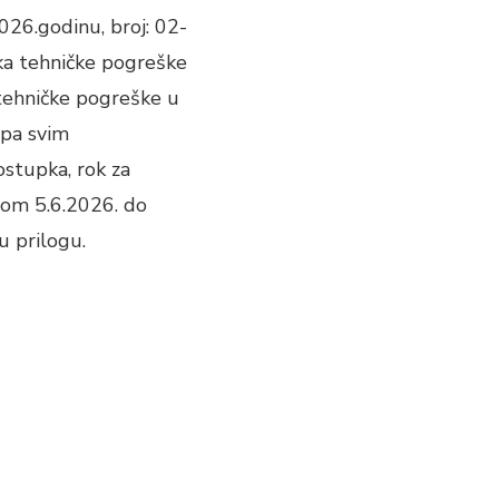
026.godinu, broj: 02-
ka tehničke pogreške
 tehničke pogreške u
upa svim
ostupka, rok za
nom 5.6.2026. do
u prilogu.