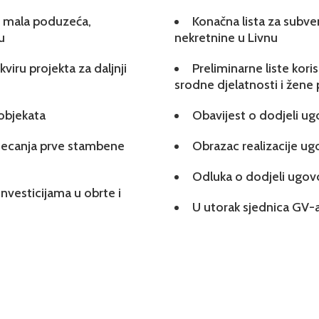
 i mala poduzeća,
Konačna lista za subve
u
nekretnine u Livnu
viru projekta za daljnji
Preliminarne liste kori
srodne djelatnosti i žene
 objekata
Obavijest o dodjeli u
tjecanja prve stambene
Obrazac realizacije u
Odluka o dodjeli ugo
investicijama u obrte i
U utorak sjednica GV-a