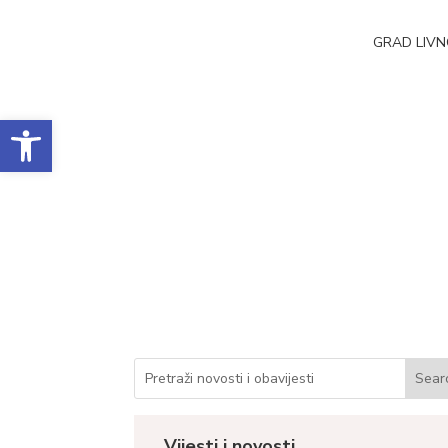
GRAD LIV
Open toolbar
Objava ispravke Jav
poljoprivrednicima 
Datum objave: 14.05.2026.
Vijesti i novosti