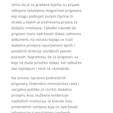
Ističu da je za građane kojima su prijave
odbijene ostavljena mogućnost prigovora
koji mogu podnijeti putem Općine ili
Grada u kojem je podnesena prijava za
dodjelu sredstava. Također navode da
prigovor mora sadržavati dokaz, odnosno
dokument, na osnovu kojega se traži
dodatna provjera ispunjenosti općih i
posebnih kriterija utvrđenih javnim
pozivom. Napominju da će prigovori, uz
koje ne bude priložen dokaz, biti odbačen
kao nepotpun i neće se razmatrati.
Na osnovu ispravno podnesenih
prigovora, Federalno ministarstvo rada i
socijalne politike će izvršiti dodatnu
provjeru kroz službene evidencije
nadležnih institucija, te kreirati listu
predmetnih zahtjeva koja će sadržavati
informacije o rezultatima izvršenih