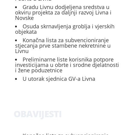
Gradu Livnu dodjeljena sredstva u
okviru projekta za daljnji razvoj Livna i
Novske
Osuda skrnavljenja groblja i vjerskih
objekata
Konačna lista za subvencioniranje
stjecanja prve stambene nekretnine u
Livnu
Preliminarne liste korisnika potpore
investicijama u obrte i srodne djelatnosti
i žene poduzetnice
U utorak sjednica GV-a Livna
OBAVIJESTI