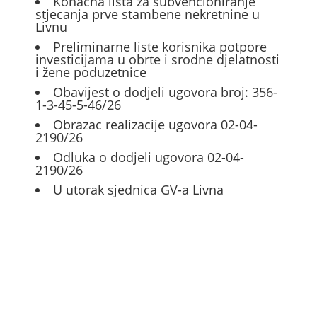
Konačna lista za subvencioniranje
stjecanja prve stambene nekretnine u
Livnu
Preliminarne liste korisnika potpore
investicijama u obrte i srodne djelatnosti
i žene poduzetnice
Obavijest o dodjeli ugovora broj: 356-
1-3-45-5-46/26
Obrazac realizacije ugovora 02-04-
2190/26
Odluka o dodjeli ugovora 02-04-
2190/26
U utorak sjednica GV-a Livna