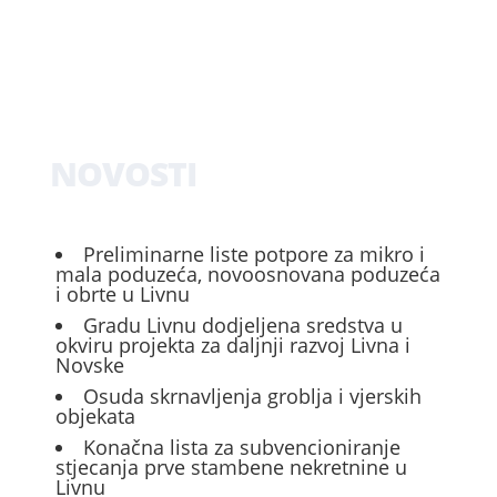
NOVOSTI
Preliminarne liste potpore za mikro i
mala poduzeća, novoosnovana poduzeća
i obrte u Livnu
Gradu Livnu dodjeljena sredstva u
okviru projekta za daljnji razvoj Livna i
Novske
Osuda skrnavljenja groblja i vjerskih
objekata
Konačna lista za subvencioniranje
stjecanja prve stambene nekretnine u
Livnu