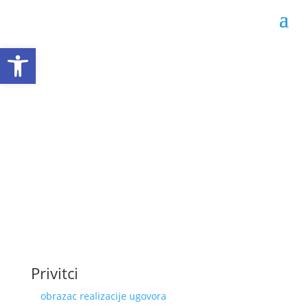
Open toolbar
Obrazac realizacije
ugovora 02-04-1036/22
Datum objave: 16.12.2022.
Privitci
obrazac realizacije ugovora