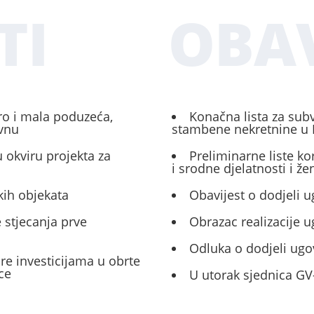
TI
OBAV
ro i mala poduzeća,
Konačna lista za sub
ivnu
stambene nekretnine u 
 okviru projekta za
Preliminarne liste ko
i srodne djelatnosti i ž
kih objekata
Obavijest o dodjeli u
 stjecanja prve
Obrazac realizacije 
Odluka o dodjeli ugo
ore investicijama u obrte
ce
U utorak sjednica GV