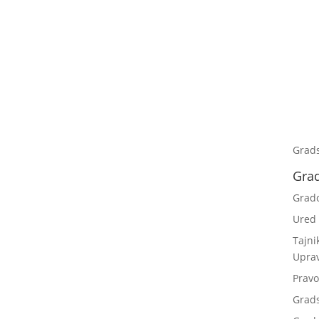
Grad
Gra
Grad
Ured
Tajni
Upra
Pravo
Grad