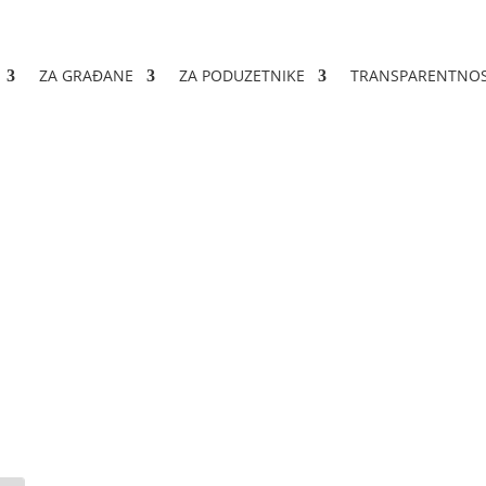
ZA GRAĐANE
ZA PODUZETNIKE
TRANSPARENTNO
ije ugovora 02-04-1430/2