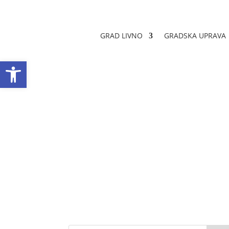
GRAD LIVNO
GRADSKA UPRAVA
Open toolbar
Obrazac realizac
Datum objave: 08.04.2024.