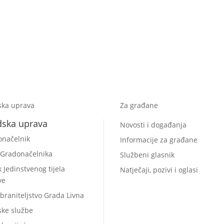
ska uprava
Za građane
dska uprava
Novosti i događanja
onačelnik
Informacije za građane
 Gradonačelnika
Službeni glasnik
k Jedinstvenog tijela
Natječaji, pozivi i oglasi
ve
braniteljstvo Grada Livna
ske službe