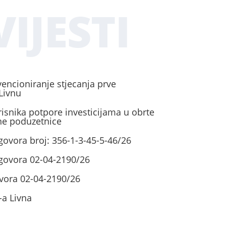
IJESTI
vencioniranje stjecanja prve
Livnu
risnika potpore investicijama u obrte
ene poduzetnice
govora broj: 356-1-3-45-5-46/26
ugovora 02-04-2190/26
vora 02-04-2190/26
-a Livna