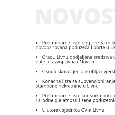
NOVOS
Preliminarne liste potpore za mik
novoosnovana poduzeća i obrte u L
Gradu Livnu dodjeljena sredstva u
daljnji razvoj Livna i Novske
Osuda skrnavljenja groblja i vjers
Konačna lista za subvencioniranje
stambene nekretnine u Livnu
Preliminarne liste korisnika potp
i srodne djelatnosti i žene poduzetni
U utorak sjednica GV-a Livna