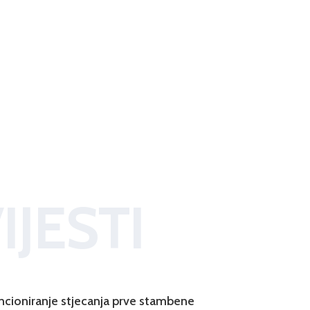
IJESTI
ncioniranje stjecanja prve stambene