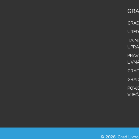
GRA
GRAD
URED
TAJN
UPRA
PRAV
LIVN
GRAD
GRAD
POVJ
VIJEĆ
© 2026. Grad Livno