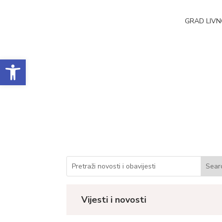
GRAD LIV
Open toolbar
Obrazac realizacij
Datum objave: 08.06.2026.
Vijesti i novosti