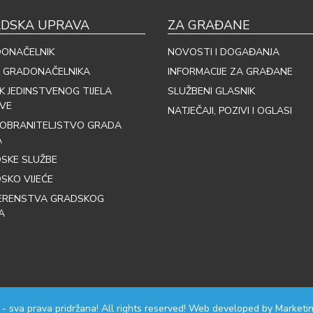
DSKA UPRAVA
ZA GRAĐANE
ONAČELNIK
NOVOSTI I DOGAĐANJA
 GRADONAČELNIKA
INFORMACIJE ZA GRAĐANE
IK JEDINSTVENOG TIJELA
SLUŽBENI GLASNIK
VE
NATJEČAJI, POZIVI I OGLASI
OBRANITELJSTVO GRADA
A
SKE SLUŽBE
SKO VIJEĆE
ERENSTVA GRADSKOG
A
 - sva prava pridržana! All rights reserved! Web developed by
Marketin