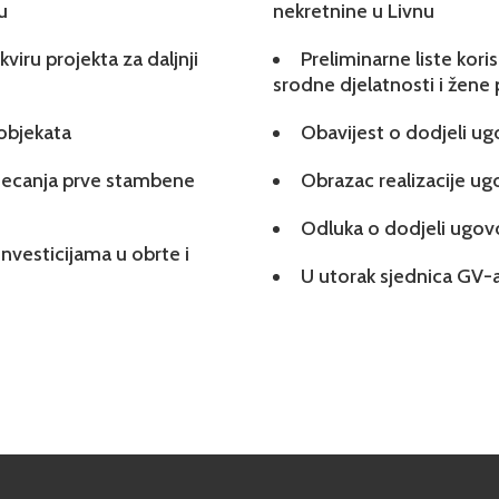
u
nekretnine u Livnu
viru projekta za daljnji
Preliminarne liste kori
srodne djelatnosti i žene
 objekata
Obavijest o dodjeli u
tjecanja prve stambene
Obrazac realizacije u
Odluka o dodjeli ugo
investicijama u obrte i
U utorak sjednica GV-a