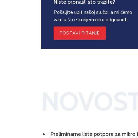
Niste pronašli što tražite?
Pošaljite upit našoj službi, a mi ćemo
vam u što skorijem roku odgovoriti.
POSTAVI PITANJE
NOVOST
Preliminarne liste potpore za mikro