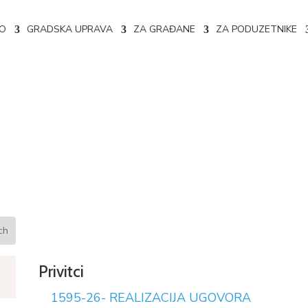
NO
GRADSKA UPRAVA
ZA GRAĐANE
ZA PODUZETNIKE
e ugovora 02-04-1595/26
Privitci
1595-26- REALIZACIJA UGOVORA