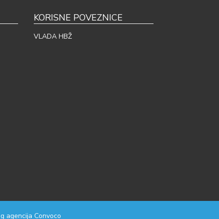
KORISNE POVEZNICE
VLADA HBŽ
g agencija
Convoco