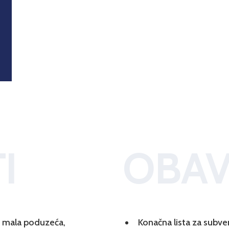
I
OBAV
 i mala poduzeća,
Konačna lista za subve