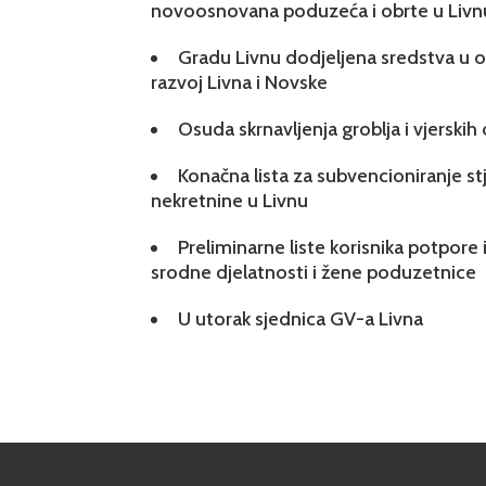
novoosnovana poduzeća i obrte u Livn
Gradu Livnu dodjeljena sredstva u ok
razvoj Livna i Novske
Osuda skrnavljenja groblja i vjerskih
Konačna lista za subvencioniranje s
nekretnine u Livnu
Preliminarne liste korisnika potpore 
srodne djelatnosti i žene poduzetnice
U utorak sjednica GV-a Livna