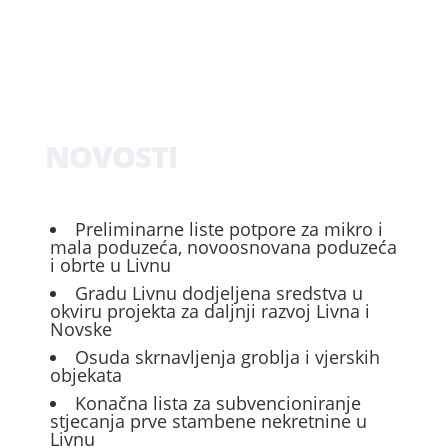
NOVOSTI
Preliminarne liste potpore za mikro i
mala poduzeća, novoosnovana poduzeća
i obrte u Livnu
Gradu Livnu dodjeljena sredstva u
okviru projekta za daljnji razvoj Livna i
Novske
Osuda skrnavljenja groblja i vjerskih
objekata
Konačna lista za subvencioniranje
stjecanja prve stambene nekretnine u
Livnu