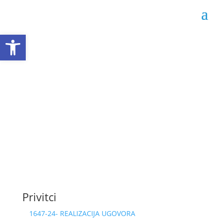
Open toolbar
Obrazac realizacije
ugovora 02-04-1647/24
Datum objave: 12.07.2024.
Privitci
1647-24- REALIZACIJA UGOVORA