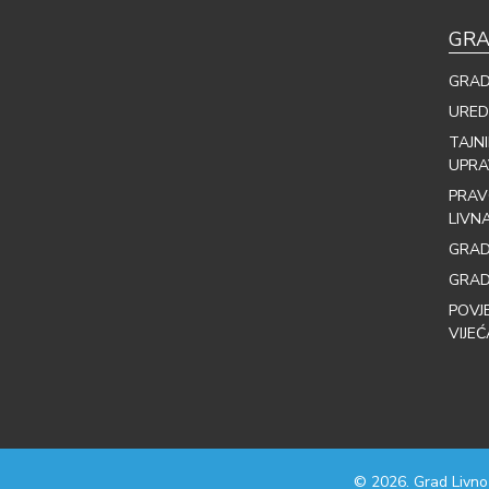
GRA
GRAD
URED
TAJN
UPRA
PRAV
LIVN
GRAD
GRAD
POVJ
VIJEĆ
© 2026. Grad Livno