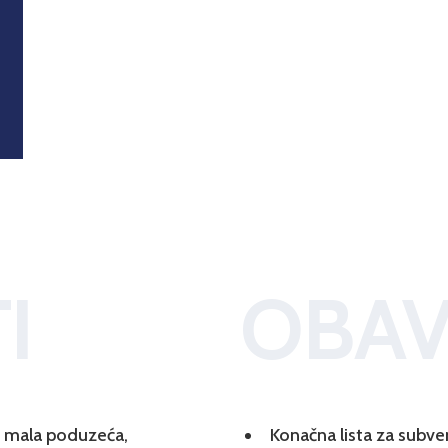
I
OBAV
 i mala poduzeća,
Konačna lista za subve