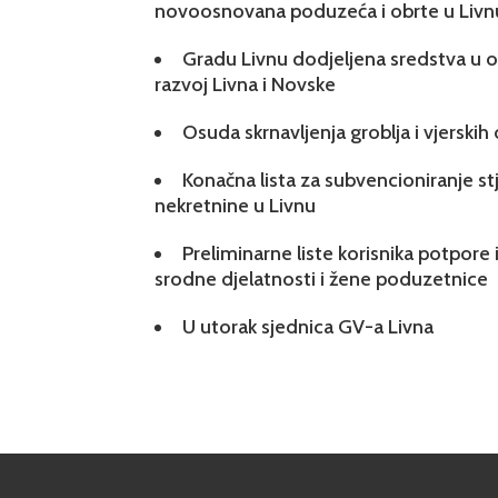
novoosnovana poduzeća i obrte u Livn
Gradu Livnu dodjeljena sredstva u ok
razvoj Livna i Novske
Osuda skrnavljenja groblja i vjerskih
Konačna lista za subvencioniranje s
nekretnine u Livnu
Preliminarne liste korisnika potpore 
srodne djelatnosti i žene poduzetnice
U utorak sjednica GV-a Livna