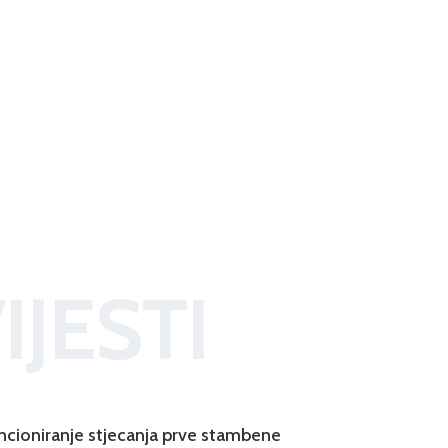
IJESTI
ncioniranje stjecanja prve stambene