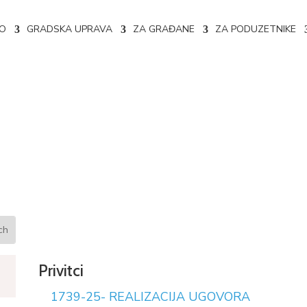
NO
GRADSKA UPRAVA
ZA GRAĐANE
ZA PODUZETNIKE
e ugovora 02-04-1739/25
Privitci
1739-25- REALIZACIJA UGOVORA