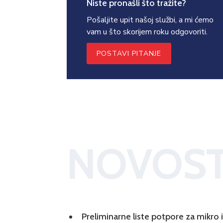
Niste pronašli što tražite?
Pošaljite upit našoj službi, a mi ćemo
vam u što skorijem roku odgovoriti.
POSTAVI PITANJE
NOVOST
Preliminarne liste potpore za mikro