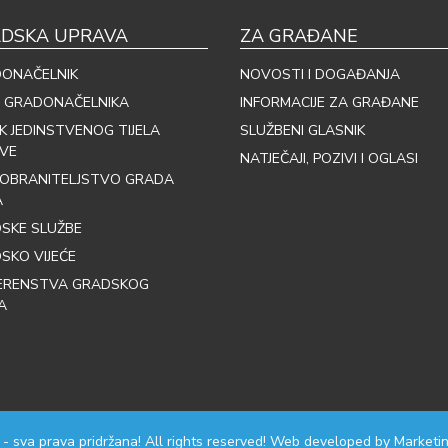
DSKA UPRAVA
ZA GRAĐANE
ONAČELNIK
NOVOSTI I DOGAĐANJA
 GRADONAČELNIKA
INFORMACIJE ZA GRAĐANE
IK JEDINSTVENOG TIJELA
SLUŽBENI GLASNIK
VE
NATJEČAJI, POZIVI I OGLASI
OBRANITELJSTVO GRADA
A
SKE SLUŽBE
SKO VIJEĆE
ERENSTVA GRADSKOG
A
 - sva prava pridržana! All rights reserved! Web developed by
Marketin