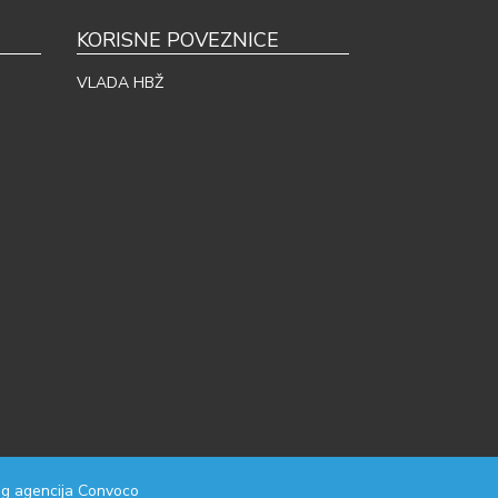
KORISNE POVEZNICE
VLADA HBŽ
g agencija
Convoco