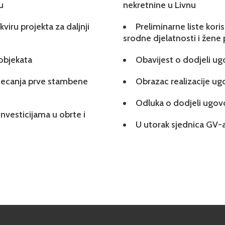
u
nekretnine u Livnu
viru projekta za daljnji
Preliminarne liste kori
srodne djelatnosti i žene
 objekata
Obavijest o dodjeli u
tjecanja prve stambene
Obrazac realizacije u
Odluka o dodjeli ugo
investicijama u obrte i
U utorak sjednica GV-a