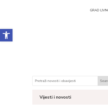
GRAD LIV
Open toolbar
Obrazac realizacij
Datum objave: 03.07.2025.
Vijesti i novosti