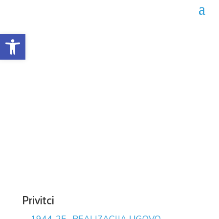
Open toolbar
Obrazac realizacije
ugovora 02-04-1944/25
Datum objave: 18.07.2025.
Privitci