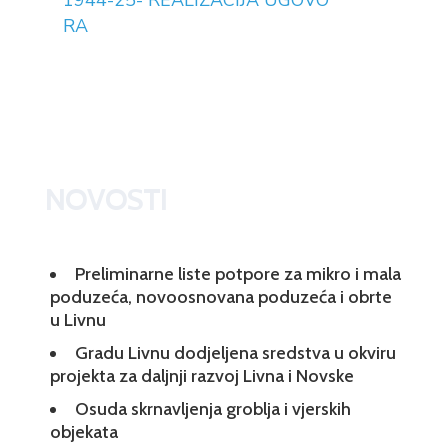
1944-25- REALIZACIJA UGOVO
RA
NOVOSTI
Preliminarne liste potpore za mikro i mala
poduzeća, novoosnovana poduzeća i obrte
u Livnu
Gradu Livnu dodjeljena sredstva u okviru
projekta za daljnji razvoj Livna i Novske
Osuda skrnavljenja groblja i vjerskih
objekata