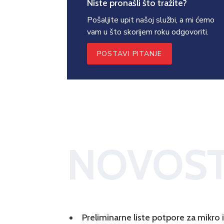
Niste pronašli što tražite?
Pošaljite upit našoj službi, a mi ćemo
vam u što skorijem roku odgovoriti.
POSTAVI PITANJE
NOVOST
Preliminarne liste potpore za mikro