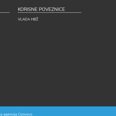
KORISNE POVEZNICE
VLADA HBŽ
g agencija
Convoco