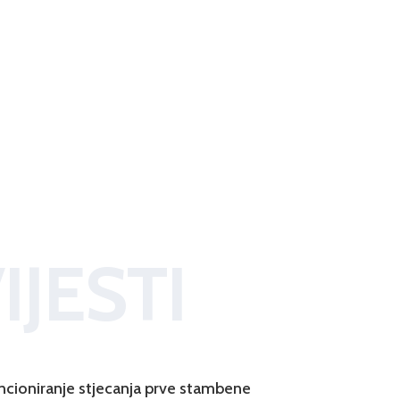
IJESTI
ncioniranje stjecanja prve stambene