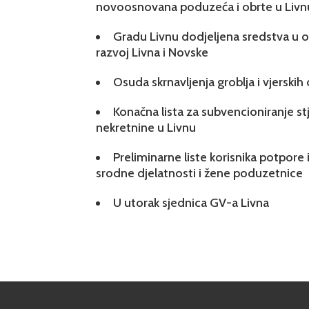
novoosnovana poduzeća i obrte u Livn
Gradu Livnu dodjeljena sredstva u ok
razvoj Livna i Novske
Osuda skrnavljenja groblja i vjerskih
Konačna lista za subvencioniranje s
nekretnine u Livnu
Preliminarne liste korisnika potpore 
srodne djelatnosti i žene poduzetnice
U utorak sjednica GV-a Livna