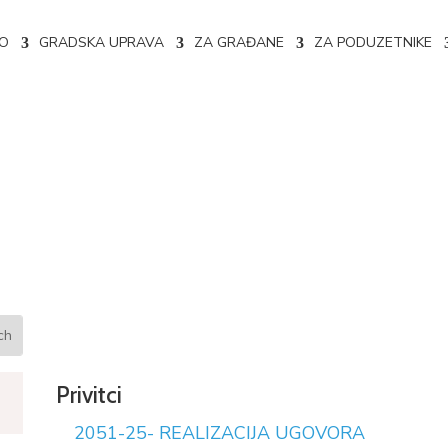
NO
GRADSKA UPRAVA
ZA GRAĐANE
ZA PODUZETNIKE
e ugovora 02-04-2051/25
Privitci
2051-25- REALIZACIJA UGOVORA