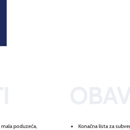
I
OBAV
 i mala poduzeća,
Konačna lista za subve