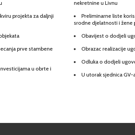
u
nekretnine u Livnu
viru projekta za daljnji
Preliminarne liste kori
srodne djelatnosti i žene
 objekata
Obavijest o dodjeli u
tjecanja prve stambene
Obrazac realizacije u
Odluka o dodjeli ugo
investicijama u obrte i
U utorak sjednica GV-a