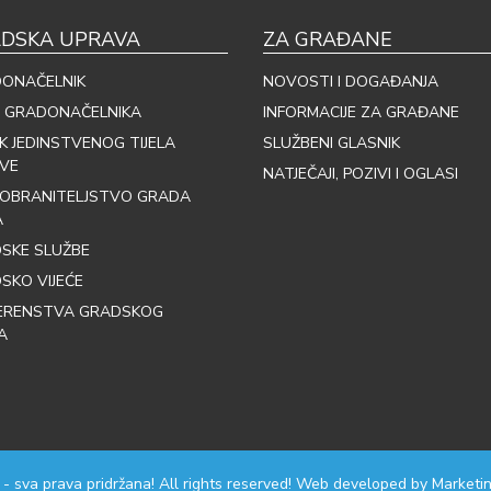
DSKA UPRAVA
ZA GRAĐANE
ONAČELNIK
NOVOSTI I DOGAĐANJA
 GRADONAČELNIKA
INFORMACIJE ZA GRAĐANE
IK JEDINSTVENOG TIJELA
SLUŽBENI GLASNIK
VE
NATJEČAJI, POZIVI I OGLASI
OBRANITELJSTVO GRADA
A
SKE SLUŽBE
SKO VIJEĆE
ERENSTVA GRADSKOG
A
 - sva prava pridržana! All rights reserved! Web developed by
Marketin