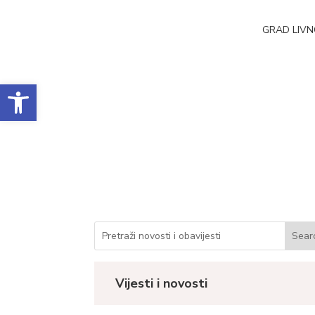
GRAD LIV
Open toolbar
Obrazac realizacij
Datum objave: 04.08.2025.
Vijesti i novosti