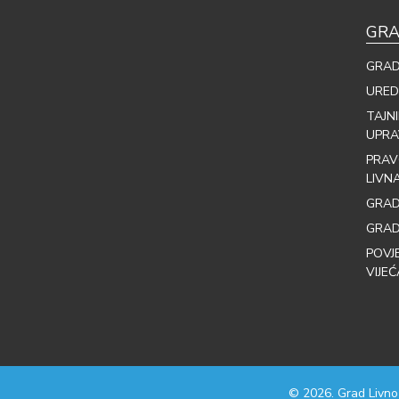
GRA
GRAD
URED
TAJN
UPRA
PRAV
LIVN
GRAD
GRAD
POVJ
VIJEĆ
© 2026. Grad Livno