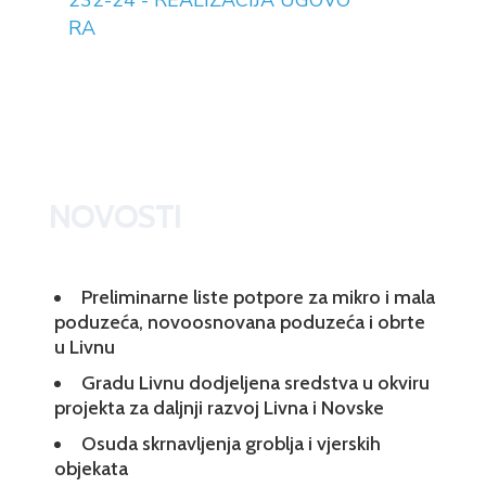
232-24 - REALIZACIJA UGOVO
RA
NOVOSTI
Preliminarne liste potpore za mikro i mala
poduzeća, novoosnovana poduzeća i obrte
u Livnu
Gradu Livnu dodjeljena sredstva u okviru
projekta za daljnji razvoj Livna i Novske
Osuda skrnavljenja groblja i vjerskih
objekata