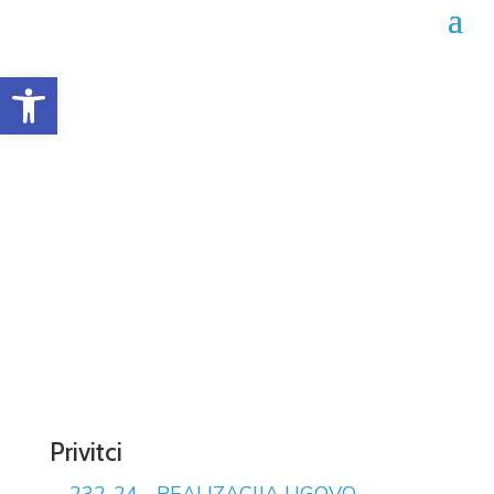
Open toolbar
Obrazac realizacije
ugovora 02-04-232/24
Datum objave: 16.01.2024.
Privitci