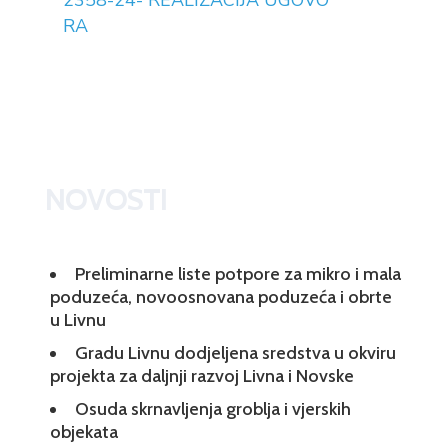
2358-24- REALIZACIJA UGOVO
RA
NOVOSTI
Preliminarne liste potpore za mikro i mala
poduzeća, novoosnovana poduzeća i obrte
u Livnu
Gradu Livnu dodjeljena sredstva u okviru
projekta za daljnji razvoj Livna i Novske
Osuda skrnavljenja groblja i vjerskih
objekata