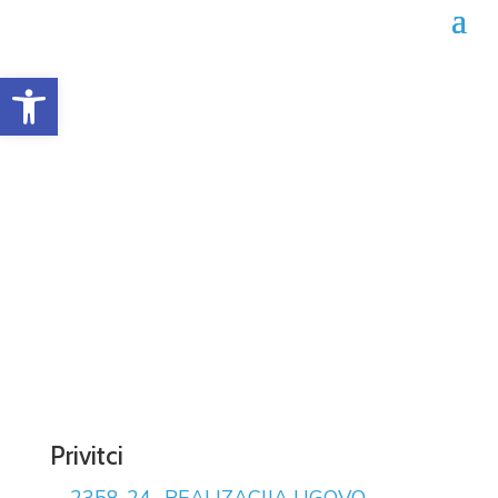
Open toolbar
Obrazac realizacije
ugovora 02-04-2358/24
Datum objave: 04.10.2024.
Privitci