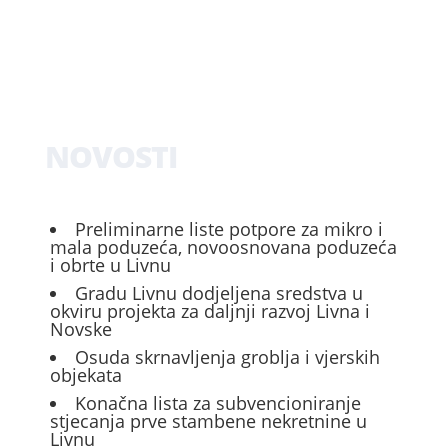
NOVOSTI
Preliminarne liste potpore za mikro i
mala poduzeća, novoosnovana poduzeća
i obrte u Livnu
Gradu Livnu dodjeljena sredstva u
okviru projekta za daljnji razvoj Livna i
Novske
Osuda skrnavljenja groblja i vjerskih
objekata
Konačna lista za subvencioniranje
stjecanja prve stambene nekretnine u
Livnu