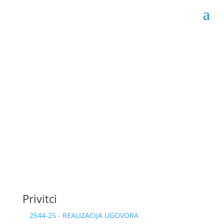
Obrazac realizacije
ugovora 02-04-2544/25
Datum objave: 18.07.2025.
Privitci
2544-25 - REALIZACIJA UGOVORA