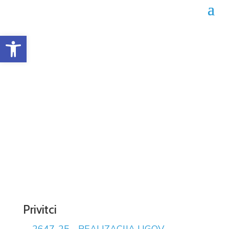
Open toolbar
Obrazac realizacije
ugovora 02-04-2647/25
Datum objave: 31.07.2025.
Privitci