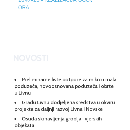
2647-25 - REALIZACIJA UGOV
ORA
NOVOSTI
Preliminarne liste potpore za mikro i mala
poduzeća, novoosnovana poduzeća i obrte
u Livnu
Gradu Livnu dodjeljena sredstva u okviru
projekta za daljnji razvoj Livna i Novske
Osuda skrnavljenja groblja i vjerskih
objekata