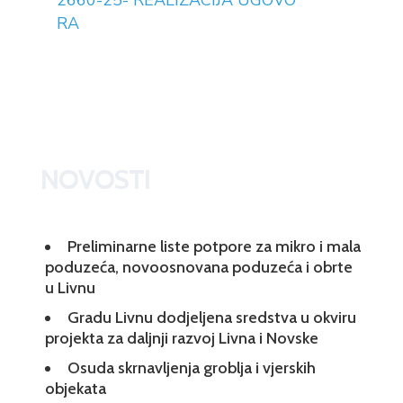
2660-25- REALIZACIJA UGOVO
RA
NOVOSTI
Preliminarne liste potpore za mikro i mala
poduzeća, novoosnovana poduzeća i obrte
u Livnu
Gradu Livnu dodjeljena sredstva u okviru
projekta za daljnji razvoj Livna i Novske
Osuda skrnavljenja groblja i vjerskih
objekata