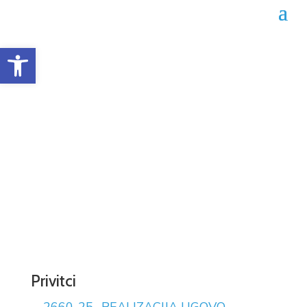
Open toolbar
Obrazac realizacije
ugovora 02-04-2660/25
Datum objave: 24.09.2025.
Privitci