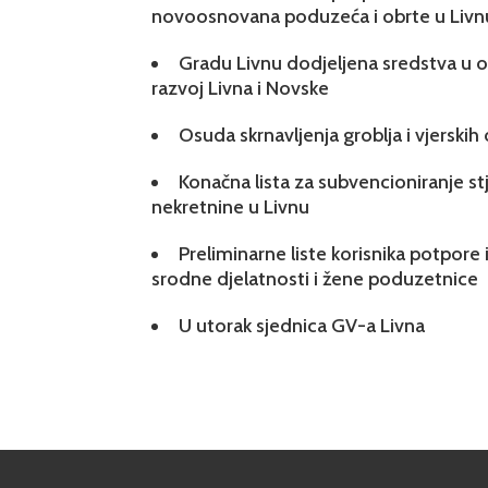
novoosnovana poduzeća i obrte u Livn
Gradu Livnu dodjeljena sredstva u ok
razvoj Livna i Novske
Osuda skrnavljenja groblja i vjerskih
Konačna lista za subvencioniranje s
nekretnine u Livnu
Preliminarne liste korisnika potpore 
srodne djelatnosti i žene poduzetnice
U utorak sjednica GV-a Livna