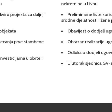
u
nekretnine u Livnu
viru projekta za daljnji
Preliminarne liste kori
srodne djelatnosti i žene
 objekata
Obavijest o dodjeli u
tjecanja prve stambene
Obrazac realizacije u
Odluka o dodjeli ugo
investicijama u obrte i
U utorak sjednica GV-a