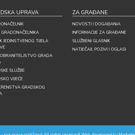
DSKA UPRAVA
ZA GRAĐANE
ONAČELNIK
NOVOSTI I DOGAĐANJA
 GRADONAČELNIKA
INFORMACIJE ZA GRAĐANE
IK JEDINSTVENOG TIJELA
SLUŽBENI GLASNIK
VE
NATJEČAJI, POZIVI I OGLASI
OBRANITELJSTVO GRADA
A
SKE SLUŽBE
SKO VIJEĆE
ERENSTVA GRADSKOG
A
 - sva prava pridržana! All rights reserved! Web developed by
Marketin