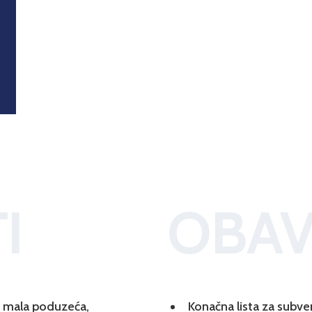
I
OBAV
 i mala poduzeća,
Konačna lista za subve