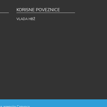
KORISNE POVEZNICE
VLADA HBŽ
g agencija
Convoco