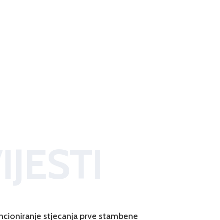
IJESTI
ncioniranje stjecanja prve stambene