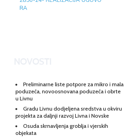
2850-24- REALIZACIJA UGOVO
RA
NOVOSTI
Preliminarne liste potpore za mikro i mala
poduzeća, novoosnovana poduzeća i obrte
u Livnu
Gradu Livnu dodjeljena sredstva u okviru
projekta za daljnji razvoj Livna i Novske
Osuda skrnavljenja groblja i vjerskih
objekata