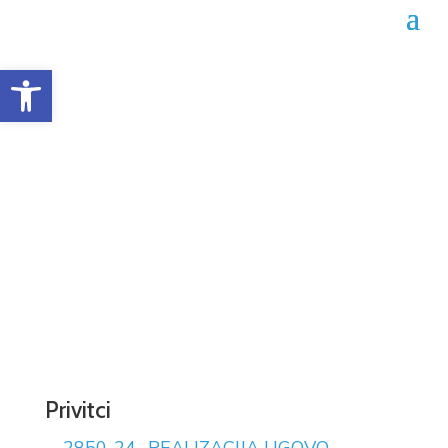
Open toolbar
Obrazac realizacije
ugovora 02-04-2850/24
Datum objave: 10.10.2024.
Privitci