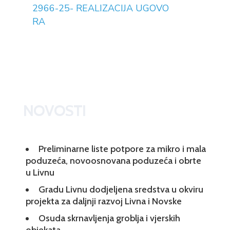
2966-25- REALIZACIJA UGOVO
RA
NOVOSTI
Preliminarne liste potpore za mikro i mala
poduzeća, novoosnovana poduzeća i obrte
u Livnu
Gradu Livnu dodjeljena sredstva u okviru
projekta za daljnji razvoj Livna i Novske
Osuda skrnavljenja groblja i vjerskih
objekata