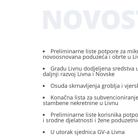
NOVOS
Preliminarne liste potpore za mik
novoosnovana poduzeća i obrte u L
Gradu Livnu dodjeljena sredstva u
daljnji razvoj Livna i Novske
Osuda skrnavljenja groblja i vjers
Konačna lista za subvencioniranje
stambene nekretnine u Livnu
Preliminarne liste korisnika potp
i srodne djelatnosti i žene poduzetni
U utorak sjednica GV-a Livna