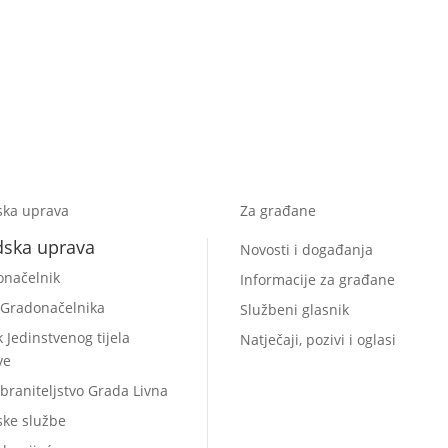
ska uprava
Za građane
dska uprava
Novosti i događanja
onačelnik
Informacije za građane
 Gradonačelnika
Službeni glasnik
k Jedinstvenog tijela
Natječaji, pozivi i oglasi
ve
braniteljstvo Grada Livna
ske službe