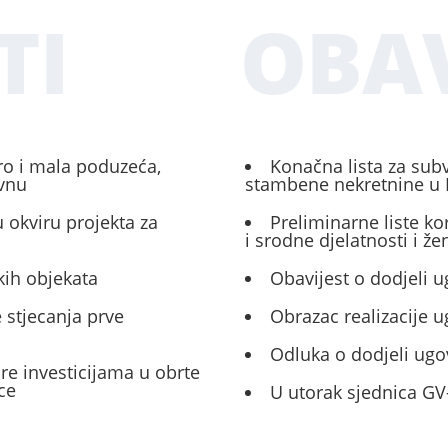
TI
OBAV
ro i mala poduzeća,
Konačna lista za sub
ivnu
stambene nekretnine u 
 okviru projekta za
Preliminarne liste ko
i srodne djelatnosti i ž
kih objekata
Obavijest o dodjeli u
 stjecanja prve
Obrazac realizacije 
Odluka o dodjeli ugo
ore investicijama u obrte
ce
U utorak sjednica GV