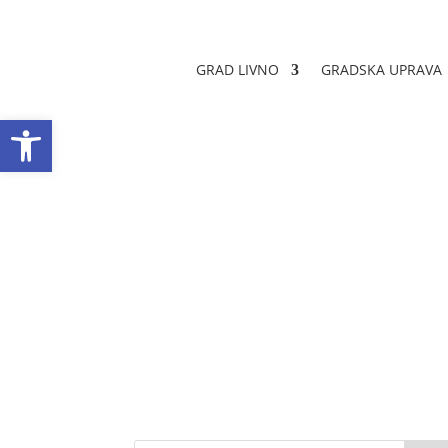
GRAD LIVNO
GRADSKA UPRAVA
Open toolbar
Obrazac realizac
Datum objave: 02.09.2025.