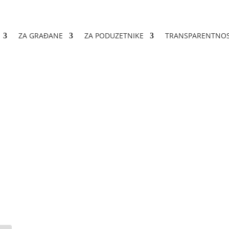
ZA GRAĐANE
ZA PODUZETNIKE
TRANSPARENTNO
ije ugovora 02-04-3031/2