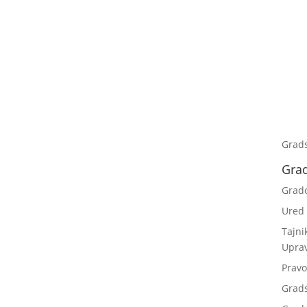
Grad
Gra
Grad
Ured
Tajni
Upra
Pravo
Grad