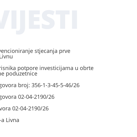
IJESTI
vencioniranje stjecanja prve
Livnu
risnika potpore investicijama u obrte
ene poduzetnice
govora broj: 356-1-3-45-5-46/26
ugovora 02-04-2190/26
vora 02-04-2190/26
-a Livna