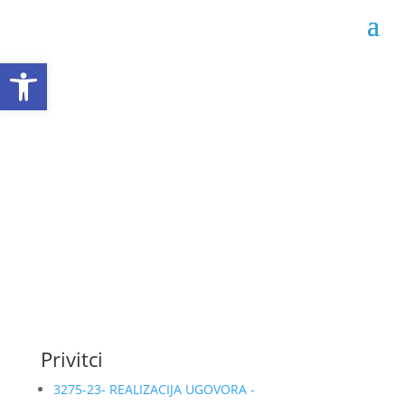
Open toolbar
Obrazac realizacije
ugovora 02-04-3275/23
Datum objave: 22.01.2024.
Privitci
3275-23- REALIZACIJA UGOVORA -