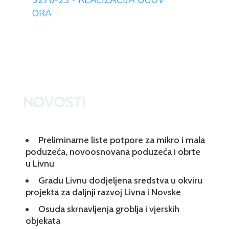
3276-23 - REALIZACIJA UGOV
ORA
NOVOSTI
Preliminarne liste potpore za mikro i mala
poduzeća, novoosnovana poduzeća i obrte
u Livnu
Gradu Livnu dodjeljena sredstva u okviru
projekta za daljnji razvoj Livna i Novske
Osuda skrnavljenja groblja i vjerskih
objekata