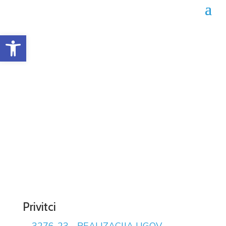
Open toolbar
Obrazac realizacije
ugovora 02-04-3276/23
Datum objave: 07.12.2023.
Privitci