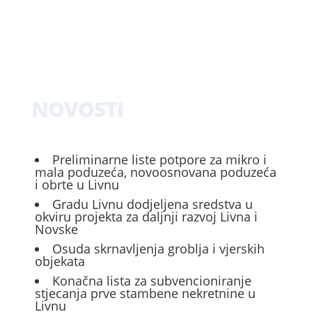
NOVOSTI
Preliminarne liste potpore za mikro i
mala poduzeća, novoosnovana poduzeća
i obrte u Livnu
Gradu Livnu dodjeljena sredstva u
okviru projekta za daljnji razvoj Livna i
Novske
Osuda skrnavljenja groblja i vjerskih
objekata
Konačna lista za subvencioniranje
stjecanja prve stambene nekretnine u
Livnu