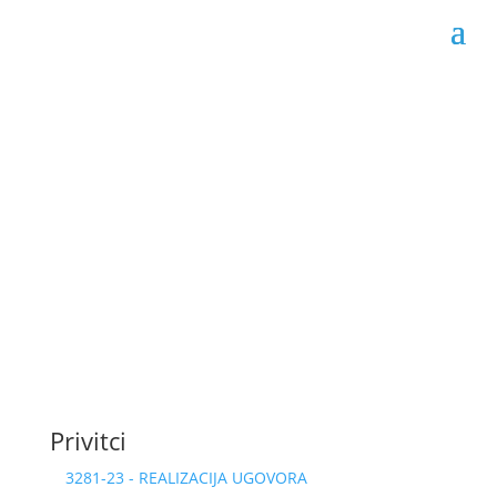
Obrazac realizacije
ugovora 02-04-3281/23
Datum objave: 17.11.2023.
Privitci
3281-23 - REALIZACIJA UGOVORA