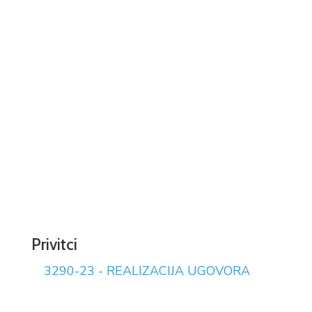
Niste pronašli što tražite?
Pošaljite upit našoj službi, a mi
ćemo vam u što skorijem roku
odgovoriti.
Postavi pitanje
Privitci
3290-23 - REALIZACIJA UGOVORA