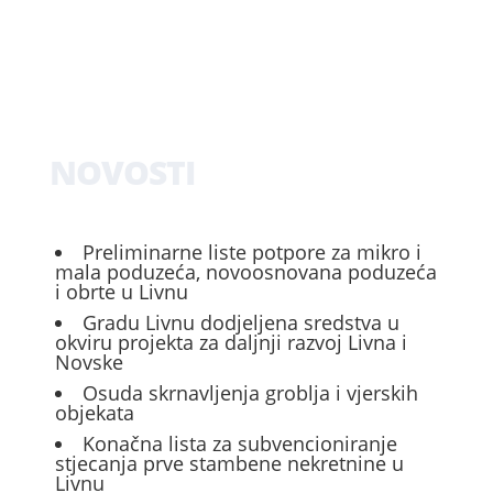
NOVOSTI
Preliminarne liste potpore za mikro i
mala poduzeća, novoosnovana poduzeća
i obrte u Livnu
Gradu Livnu dodjeljena sredstva u
okviru projekta za daljnji razvoj Livna i
Novske
Osuda skrnavljenja groblja i vjerskih
objekata
Konačna lista za subvencioniranje
stjecanja prve stambene nekretnine u
Livnu