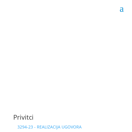
Obrazac realizacije
ugovora 02-04-3294/23
Datum objave: 17.01.2024.
Privitci
3294-23 - REALIZACIJA UGOVORA