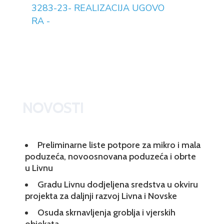
3283-23- REALIZACIJA UGOVO
RA -
NOVOSTI
Preliminarne liste potpore za mikro i mala
poduzeća, novoosnovana poduzeća i obrte
u Livnu
Gradu Livnu dodjeljena sredstva u okviru
projekta za daljnji razvoj Livna i Novske
Osuda skrnavljenja groblja i vjerskih
objekata