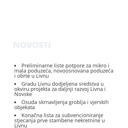
NOVOSTI
Preliminarne liste potpore za mikro i
mala poduzeća, novoosnovana poduzeća
i obrte u Livnu
Gradu Livnu dodjeljena sredstva u
okviru projekta za daljnji razvoj Livna i
Novske
Osuda skrnavljenja groblja i vjerskih
objekata
Konačna lista za subvencioniranje
stjecanja prve stambene nekretnine u
Livnu