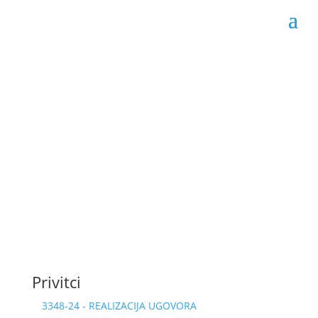
Obrazac realizacije
ugovora 02-04-3348/24
Datum objave: 10.10.2024.
Privitci
3348-24 - REALIZACIJA UGOVORA