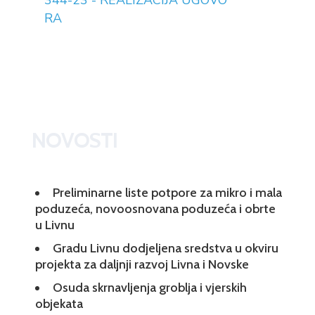
344-23 - REALIZACIJA UGOVO
RA
NOVOSTI
Preliminarne liste potpore za mikro i mala
poduzeća, novoosnovana poduzeća i obrte
u Livnu
Gradu Livnu dodjeljena sredstva u okviru
projekta za daljnji razvoj Livna i Novske
Osuda skrnavljenja groblja i vjerskih
objekata