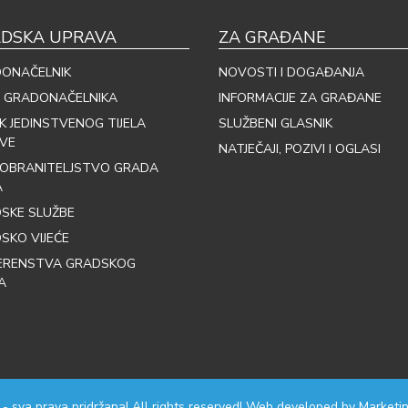
DSKA UPRAVA
ZA GRAĐANE
ONAČELNIK
NOVOSTI I DOGAĐANJA
 GRADONAČELNIKA
INFORMACIJE ZA GRAĐANE
IK JEDINSTVENOG TIJELA
SLUŽBENI GLASNIK
VE
NATJEČAJI, POZIVI I OGLASI
OBRANITELJSTVO GRADA
A
SKE SLUŽBE
SKO VIJEĆE
ERENSTVA GRADSKOG
A
 - sva prava pridržana! All rights reserved! Web developed by
Marketin