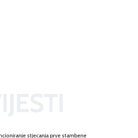
IJESTI
ncioniranje stjecanja prve stambene