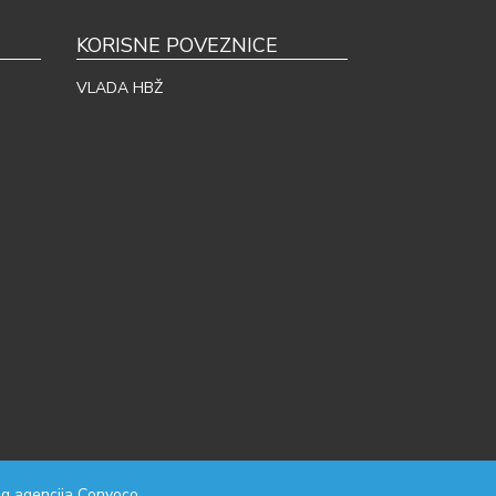
KORISNE POVEZNICE
VLADA HBŽ
g agencija
Convoco