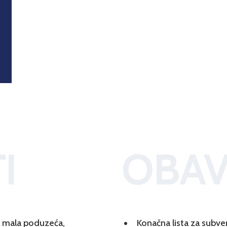
I
OBAV
 i mala poduzeća,
Konačna lista za subve