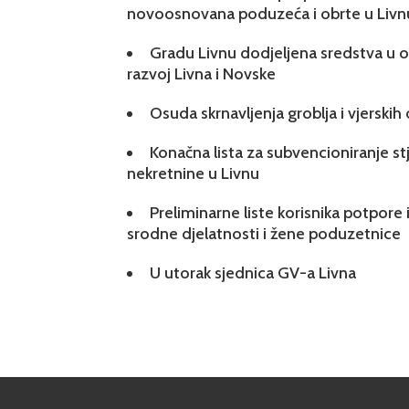
novoosnovana poduzeća i obrte u Livn
Gradu Livnu dodjeljena sredstva u ok
razvoj Livna i Novske
Osuda skrnavljenja groblja i vjerskih
Konačna lista za subvencioniranje s
nekretnine u Livnu
Preliminarne liste korisnika potpore 
srodne djelatnosti i žene poduzetnice
U utorak sjednica GV-a Livna