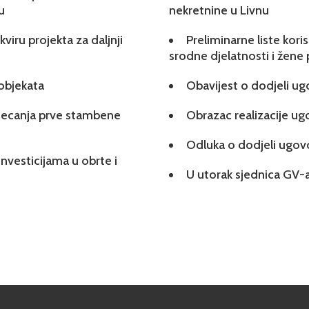
u
nekretnine u Livnu
viru projekta za daljnji
Preliminarne liste kori
srodne djelatnosti i žene
 objekata
Obavijest o dodjeli u
tjecanja prve stambene
Obrazac realizacije u
Odluka o dodjeli ugo
investicijama u obrte i
U utorak sjednica GV-a