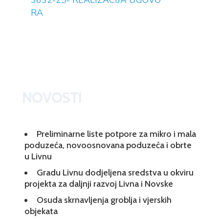
3632-25- REALIZACIJA UGOVO
RA
NOVOSTI
Preliminarne liste potpore za mikro i mala
poduzeća, novoosnovana poduzeća i obrte
u Livnu
Gradu Livnu dodjeljena sredstva u okviru
projekta za daljnji razvoj Livna i Novske
Osuda skrnavljenja groblja i vjerskih
objekata