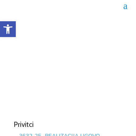
Open toolbar
Obrazac realizacije
ugovora 02-04-3632/25
Datum objave: 08.12.2025.
Privitci