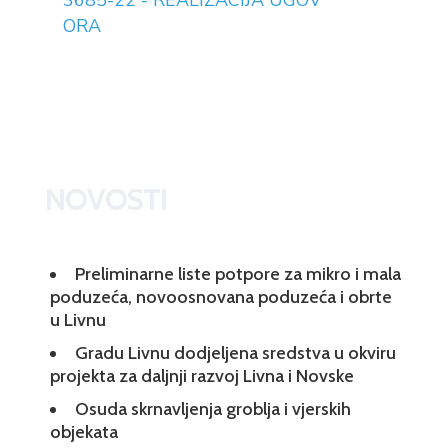
3685-22 - REALIZACIJA UGOV
ORA
NOVOSTI
Preliminarne liste potpore za mikro i mala
poduzeća, novoosnovana poduzeća i obrte
u Livnu
Gradu Livnu dodjeljena sredstva u okviru
projekta za daljnji razvoj Livna i Novske
Osuda skrnavljenja groblja i vjerskih
objekata