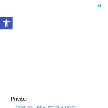
Open toolbar
Obrazac realizacije
ugovora 02-04-3685/22
Datum objave: 30.01.2023.
Privitci