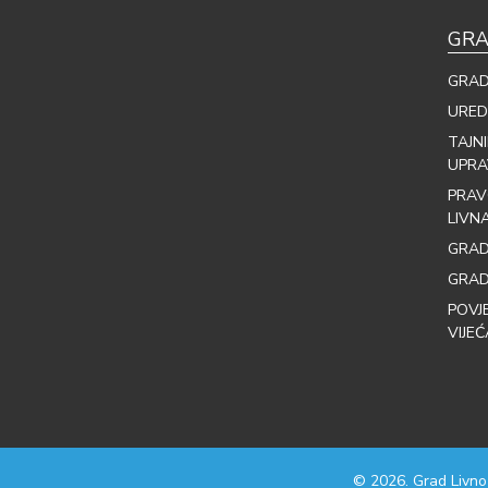
GRA
GRAD
URED
TAJN
UPRA
PRAV
LIVN
GRAD
GRAD
POVJ
VIJEĆ
© 2026. Grad Livno