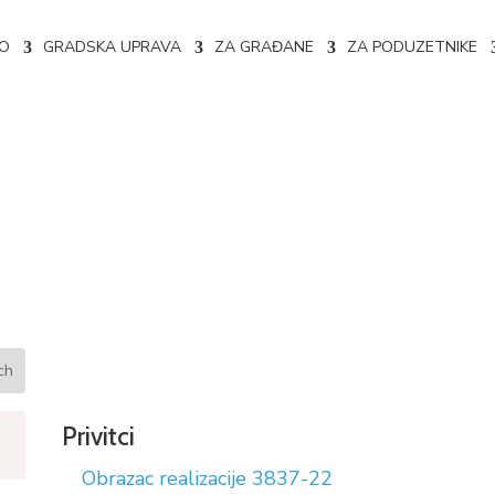
NO
GRADSKA UPRAVA
ZA GRAĐANE
ZA PODUZETNIKE
e ugovora 02-04-3837/22
Privitci
Obrazac realizacije 3837-22