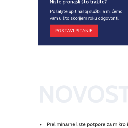
Niste pronašli što tražite?
Pošaljite upit našoj službi, a mi ćemo
vam u što skorijem roku odgovoriti.
POSTAVI PITANJE
NOVOST
Preliminarne liste potpore za mikro