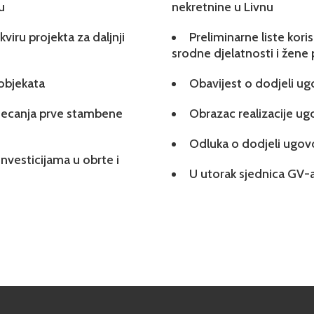
u
nekretnine u Livnu
viru projekta za daljnji
Preliminarne liste kori
srodne djelatnosti i žene
 objekata
Obavijest o dodjeli u
tjecanja prve stambene
Obrazac realizacije u
Odluka o dodjeli ugo
investicijama u obrte i
U utorak sjednica GV-a