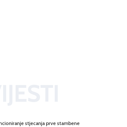
IJESTI
ncioniranje stjecanja prve stambene