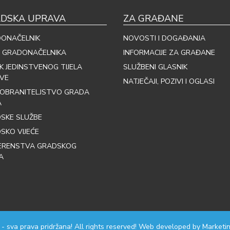
DSKA UPRAVA
ZA GRAĐANE
ONAČELNIK
NOVOSTI I DOGAĐANJA
 GRADONAČELNIKA
INFORMACIJE ZA GRAĐANE
IK JEDINSTVENOG TIJELA
SLUŽBENI GLASNIK
VE
NATJEČAJI, POZIVI I OGLASI
OBRANITELJSTVO GRADA
A
SKE SLUŽBE
SKO VIJEĆE
ERENSTVA GRADSKOG
A
 - sva prava pridržana! All rights reserved! Web developed by
Marketin