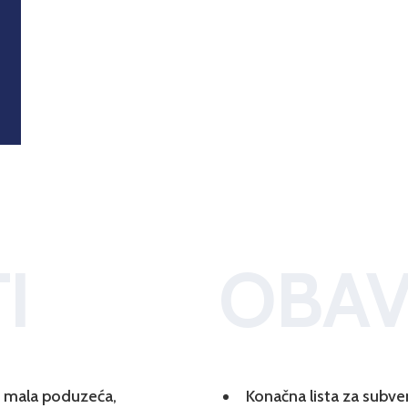
I
OBAV
 i mala poduzeća,
Konačna lista za subve