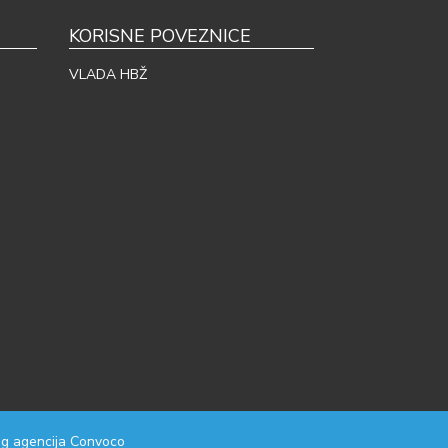
KORISNE POVEZNICE
VLADA HBŽ
g agencija
Convoco