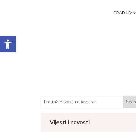
GRAD LIV
Open toolbar
Obrazac realizacij
Datum objave: 12.01.2023.
Vijesti i novosti