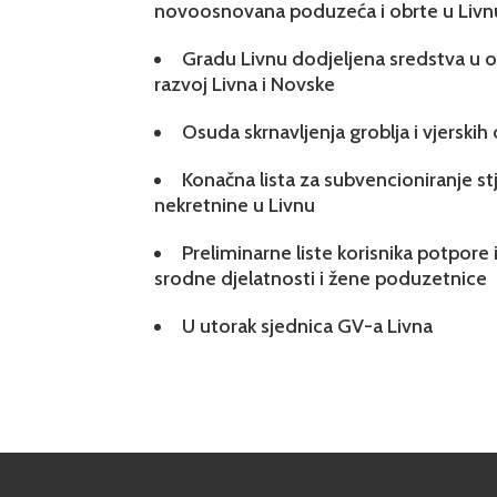
novoosnovana poduzeća i obrte u Livn
Gradu Livnu dodjeljena sredstva u ok
razvoj Livna i Novske
Osuda skrnavljenja groblja i vjerskih
Konačna lista za subvencioniranje s
nekretnine u Livnu
Preliminarne liste korisnika potpore 
srodne djelatnosti i žene poduzetnice
U utorak sjednica GV-a Livna