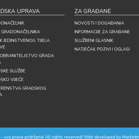
DSKA UPRAVA
ZA GRAĐANE
ONAČELNIK
NOVOSTI I DOGAĐANJA
 GRADONAČELNIKA
INFORMACIJE ZA GRAĐANE
IK JEDINSTVENOG TIJELA
SLUŽBENI GLASNIK
VE
NATJEČAJI, POZIVI I OGLASI
OBRANITELJSTVO GRADA
A
SKE SLUŽBE
SKO VIJEĆE
ERENSTVA GRADSKOG
A
 - sva prava pridržana! All rights reserved! Web developed by
Marketin