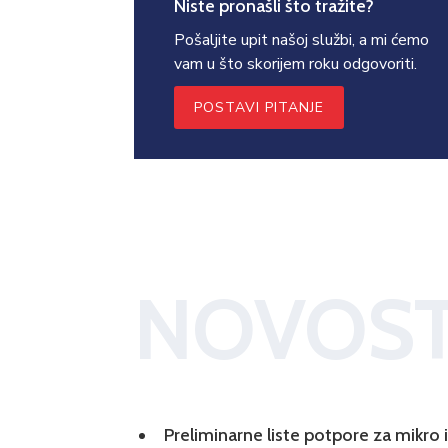
Niste pronašli što tražite?
Pošaljite upit našoj službi, a mi ćemo
vam u što skorijem roku odgovoriti.
POSTAVI PITANJE
NOVOST
Preliminarne liste potpore za mikro