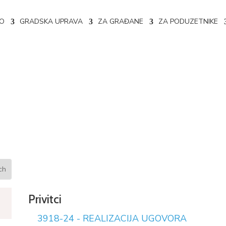
NO
GRADSKA UPRAVA
ZA GRAĐANE
ZA PODUZETNIKE
e ugovora 02-04-3918/24
Privitci
3918-24 - REALIZACIJA UGOVORA