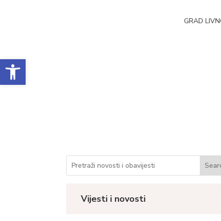
GRAD LIV
Open toolbar
Obrazac realizacij
Datum objave: 14.11.2024.
Vijesti i novosti