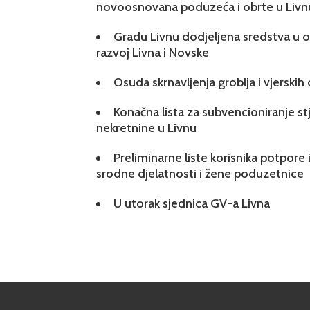
novoosnovana poduzeća i obrte u Livn
Gradu Livnu dodjeljena sredstva u ok
razvoj Livna i Novske
Osuda skrnavljenja groblja i vjerskih
Konačna lista za subvencioniranje s
nekretnine u Livnu
Preliminarne liste korisnika potpore 
srodne djelatnosti i žene poduzetnice
U utorak sjednica GV-a Livna