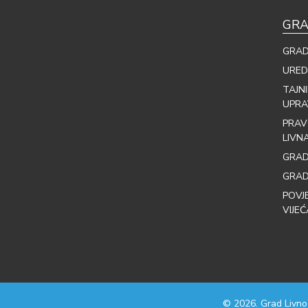
GRA
GRAD
URED
TAJN
UPRA
PRAV
LIVN
GRAD
GRAD
POVJ
VIJEĆ
© 2026. Grad Livno