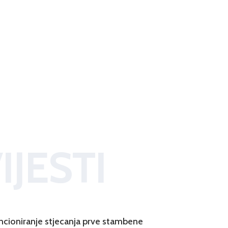
IJESTI
ncioniranje stjecanja prve stambene