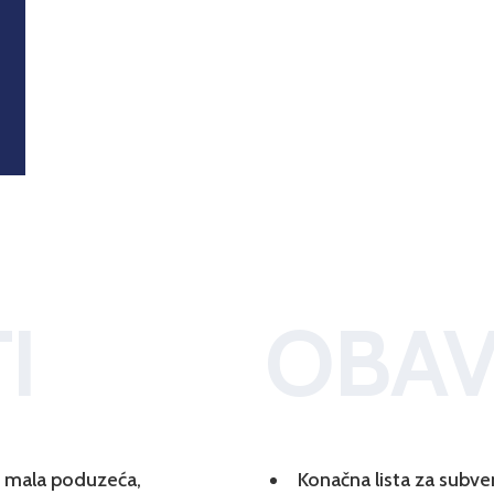
I
OBAV
 i mala poduzeća,
Konačna lista za subve