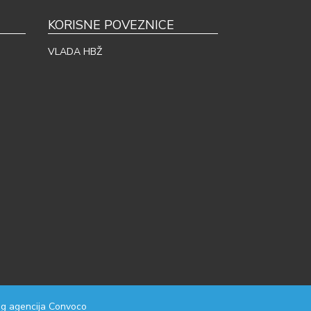
KORISNE POVEZNICE
VLADA HBŽ
g agencija
Convoco