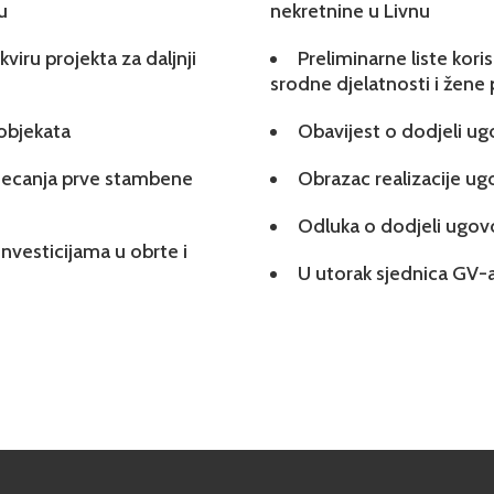
u
nekretnine u Livnu
viru projekta za daljnji
Preliminarne liste kori
srodne djelatnosti i žene
 objekata
Obavijest o dodjeli u
tjecanja prve stambene
Obrazac realizacije u
Odluka o dodjeli ugo
investicijama u obrte i
U utorak sjednica GV-a