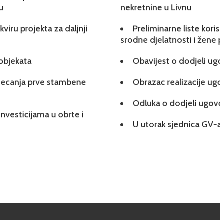
u
nekretnine u Livnu
viru projekta za daljnji
Preliminarne liste kori
srodne djelatnosti i žene
 objekata
Obavijest o dodjeli u
tjecanja prve stambene
Obrazac realizacije u
Odluka o dodjeli ugo
investicijama u obrte i
U utorak sjednica GV-a