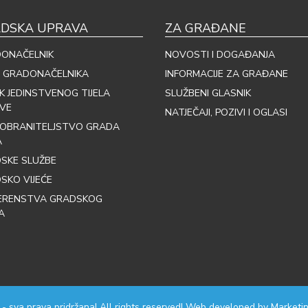
DSKA UPRAVA
ZA GRAĐANE
ONAČELNIK
NOVOSTI I DOGAĐANJA
 GRADONAČELNIKA
INFORMACIJE ZA GRAĐANE
IK JEDINSTVENOG TIJELA
SLUŽBENI GLASNIK
VE
NATJEČAJI, POZIVI I OGLASI
OBRANITELJSTVO GRADA
A
SKE SLUŽBE
SKO VIJEĆE
ERENSTVA GRADSKOG
A
 - sva prava pridržana! All rights reserved! Web developed by
Marketin