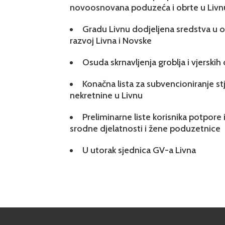
novoosnovana poduzeća i obrte u Livn
Gradu Livnu dodjeljena sredstva u ok
razvoj Livna i Novske
Osuda skrnavljenja groblja i vjerskih
Konačna lista za subvencioniranje s
nekretnine u Livnu
Preliminarne liste korisnika potpore 
srodne djelatnosti i žene poduzetnice
U utorak sjednica GV-a Livna