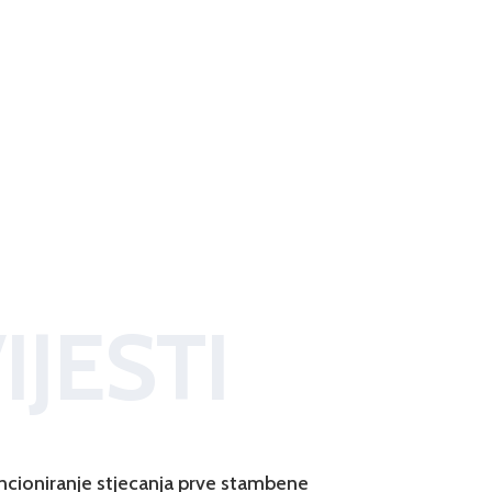
IJESTI
ncioniranje stjecanja prve stambene