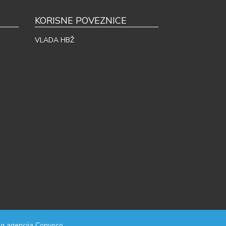
KORISNE POVEZNICE
VLADA HBŽ
g agencija
Convoco