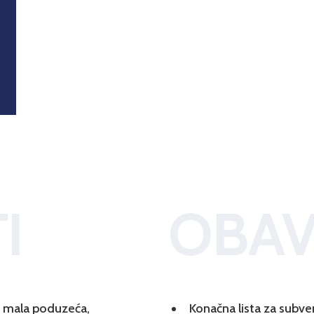
I
OBAV
 i mala poduzeća,
Konačna lista za subve